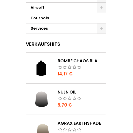
Airsoft
Tournois
Services
VERKAUFSHITS
BOMBE CHAOS BLACK
Preis
14,17 €
NULN OIL
Preis
5,70 €
AGRAX EARTHSHADE