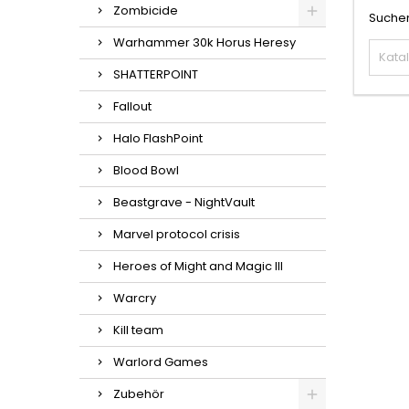
Zombicide
Suchen
Warhammer 30k Horus Heresy
SHATTERPOINT
Fallout
Halo FlashPoint
Blood Bowl
Beastgrave - NightVault
Marvel protocol crisis
Heroes of Might and Magic III
Warcry
Kill team
Warlord Games
Zubehör