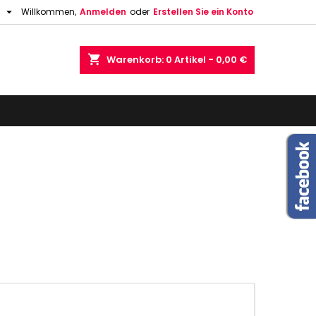

h
Willkommen,
Anmelden
oder
Erstellen Sie ein Konto
shopping_cart
Warenkorb:
0
Artikel - 0,00 €