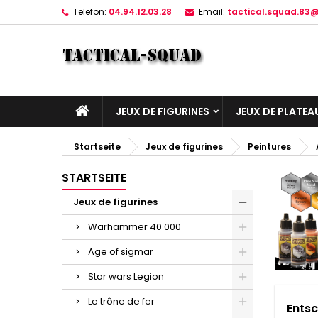
Telefon:
04.94.12.03.28
Email:
tactical.squad.83
JEUX DE FIGURINES
JEUX DE PLATEA
Startseite
Jeux de figurines
Peintures
STARTSEITE
Jeux de figurines
Warhammer 40 000
Age of sigmar
Star wars Legion
Le trône de fer
Entsc