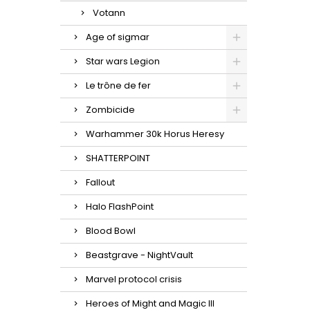
Votann
Age of sigmar
Star wars Legion
Le trône de fer
Zombicide
Warhammer 30k Horus Heresy
SHATTERPOINT
Fallout
Halo FlashPoint
Blood Bowl
Beastgrave - NightVault
Marvel protocol crisis
Heroes of Might and Magic III