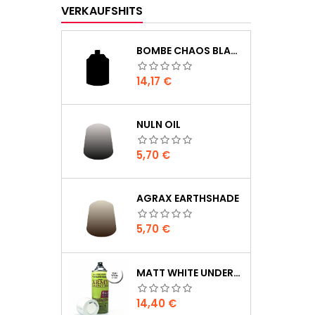
VERKAUFSHITS
BOMBE CHAOS BLACK
Preis
14,17 €
NULN OIL
Preis
5,70 €
AGRAX EARTHSHADE
Preis
5,70 €
MATT WHITE UNDERCOAT
Preis
14,40 €