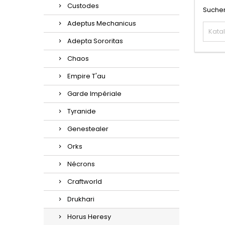
Custodes
Suchen
Adeptus Mechanicus
Adepta Sororitas
Chaos
Empire T'au
Garde Impériale
Tyranide
Genestealer
Orks
Nécrons
Craftworld
Drukhari
Horus Heresy