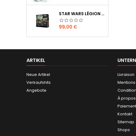
STAR WARS LÉGION : BOÎTE DE BASE CLONE WARS
Preis
99,00 €
ARTIKEL
UNTER
Neue Artikel
Livraison
Verkaufshits
Mentions
Angebote
Conditio
À propos
Paiement
Kontakt
Sitemap
Shops