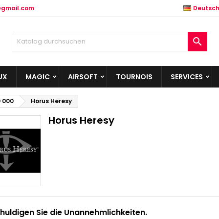
@gmail.com
Deutsc

UX
MAGIC
AIRSOFT
TOURNOIS
SERVICES
 000
Horus Heresy
Horus Heresy
huldigen Sie die Unannehmlichkeiten.