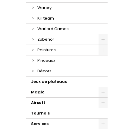
Warcry
Kill team
Warlord Games
Zubehör
Peintures
Pinceaux
Décors
Jeux de plateaux
Magic
Airsoft
Tournois
Services