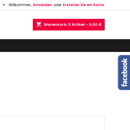

h
Willkommen,
Anmelden
oder
Erstellen Sie ein Konto
shopping_cart
Warenkorb:
0
Artikel - 0,00 €