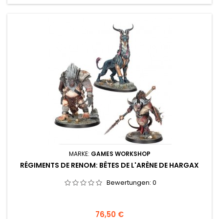
MARKE:
GAMES WORKSHOP
RÉGIMENTS DE RENOM: BÊTES DE L'ARÈNE DE HARGAX
Bewertungen:
0
Preis
76,50 €