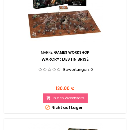
MARKE:
GAMES WORKSHOP
WARCRY : DESTIN BRISÉ
Bewertungen:
0
Preis
130,00 €
In den Warenkorb


Nicht auf Lager