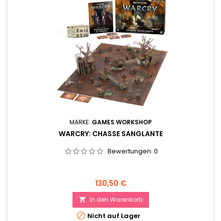
MARKE:
GAMES WORKSHOP
WARCRY: CHASSE SANGLANTE
Bewertungen:
0
Preis
130,50 €
In den Warenkorb


Nicht auf Lager