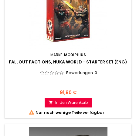
MARKE:
MODIPHIUS
FALLOUT FACTIONS, NUKA WORLD - STARTER SET (ENG)
Bewertungen:
0
Preis
91,80 €
In den Warenkorb


Nur noch wenige Teile verfügbar