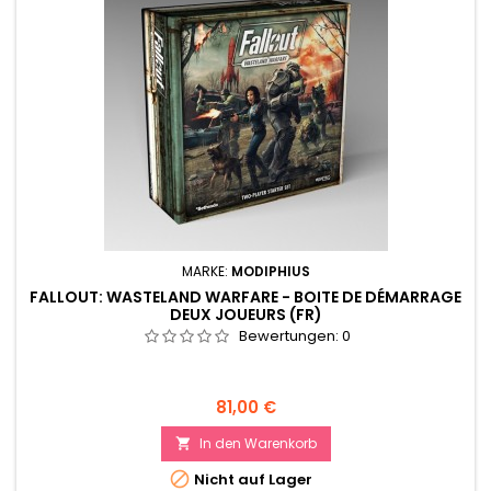
MARKE:
MODIPHIUS
FALLOUT: WASTELAND WARFARE - BOITE DE DÉMARRAGE
DEUX JOUEURS (FR)
Bewertungen:
0
Preis
81,00 €
In den Warenkorb


Nicht auf Lager