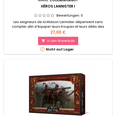
MARKE:
COOLMINIORNOT
HÉROS LANNISTER I
Bewertungen:
0
Les seigneurs de la Maison Lannister dépensent sans
compter afin d’équiper leurs troupes et leurs alliés des
meilleures armes et armures possibles. En retour, ils exigent
Preis
27,00 €
que chaque homme accomplisse son devoir.
In den Warenkorb


Nicht auf Lager