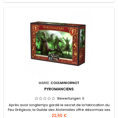
MARKE:
COOLMINIORNOT
PYROMANCIENS
Bewertungen:
0
Après avoir longtemps gardé le secret de la fabrication du
Feu Grégeois, la Guilde des Alchimistes offre désormais ses
services à la Maison Lannister.
Preis
22,50 €