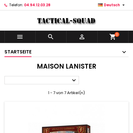

Telefon:
04.94.12.03.28
Deutsch
0



shopping_cart
STARTSEITE
MAISON LANISTER

1 - 7 von 7 Artikel(n)