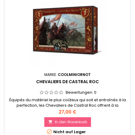
MARKE:
COOLMINIORNOT
CHEVALIERS DE CASTRAL ROC
Bewertungen:
0
Équipés du matériel le plus coûteux qui soit et entraînés à la
perfection, les Chevaliers de Castral Roc offrent à la
bannière du Lion une rapidité et une force de frappe
Preis
27,00 €
inégalées.
In den Warenkorb


Nicht auf Lager