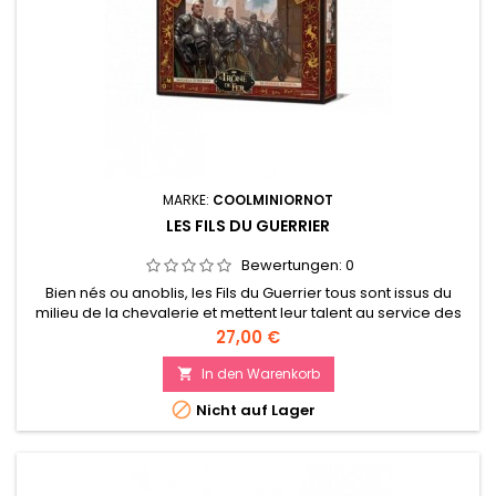
MARKE:
COOLMINIORNOT
LES FILS DU GUERRIER
Bewertungen:
0
Bien nés ou anoblis, les Fils du Guerrier tous sont issus du
milieu de la chevalerie et mettent leur talent au service des
Sept. C’est dans l’adversité que les Fils du Guerrier donnent le
Preis
27,00 €
meilleur d’eux-mêmes.
In den Warenkorb


Nicht auf Lager