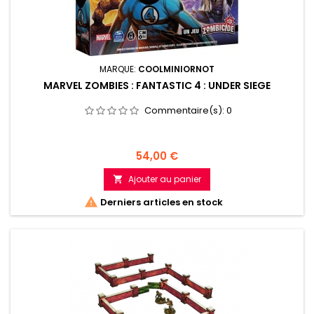
MARQUE:
COOLMINIORNOT
MARVEL ZOMBIES : FANTASTIC 4 : UNDER SIEGE
Commentaire(s):
0
Prix
54,00 €
Ajouter au panier


Derniers articles en stock