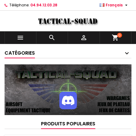

Téléphone:
04.94.12.03.28
Français
0



shopping_cart
CATÉGORIES
PRODUITS POPULAIRES