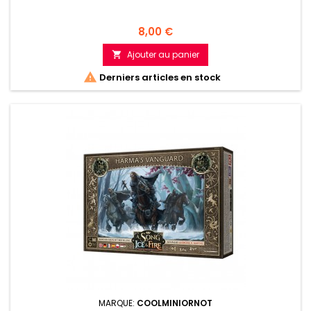
Prix
8,00 €
Ajouter au panier


Derniers articles en stock
MARQUE:
COOLMINIORNOT