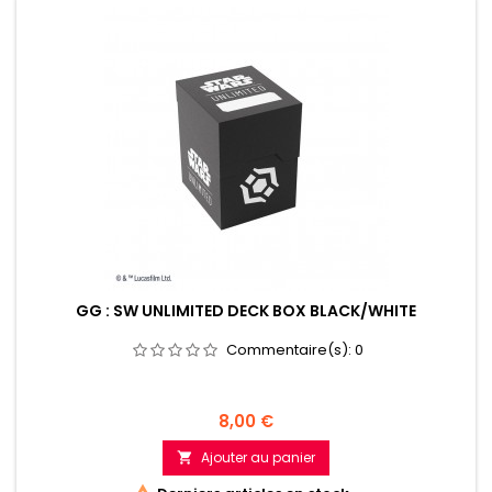
GG : SW UNLIMITED DECK BOX BLACK/WHITE
Commentaire(s):
0
Prix
8,00 €
Ajouter au panier
