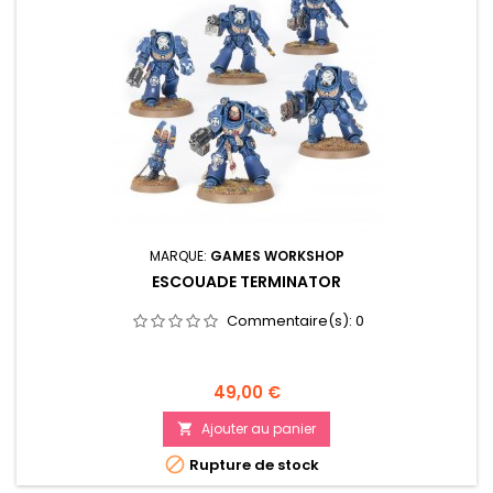
MARQUE:
GAMES WORKSHOP
ESCOUADE TERMINATOR
Commentaire(s):
0
Prix
49,00 €
Ajouter au panier


Rupture de stock