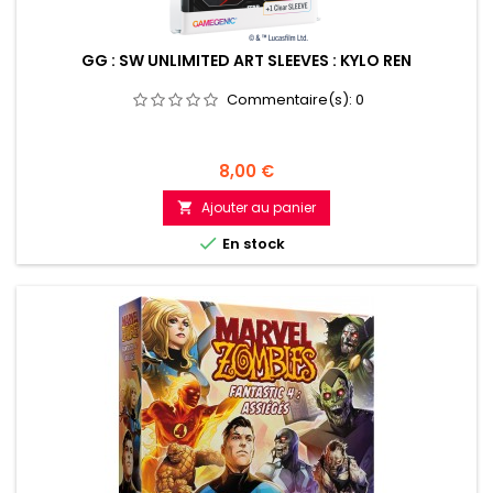
GG : SW UNLIMITED ART SLEEVES : KYLO REN
Commentaire(s):
0
Prix
8,00 €
Ajouter au panier


En stock