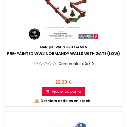
MARQUE:
WARLORD GAMES
PRE-PAINTED WW2 NORMANDY WALLS WITH GATE (LOW)
Commentaire(s):
0
Prix
22,00 €
Ajouter au panier


Derniers articles en stock