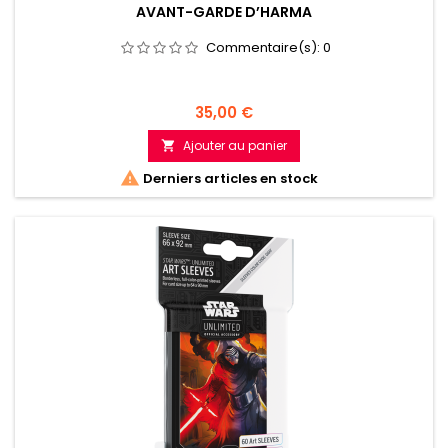
AVANT-GARDE D’HARMA
Commentaire(s):
0
Prix
35,00 €
Ajouter au panier


Derniers articles en stock