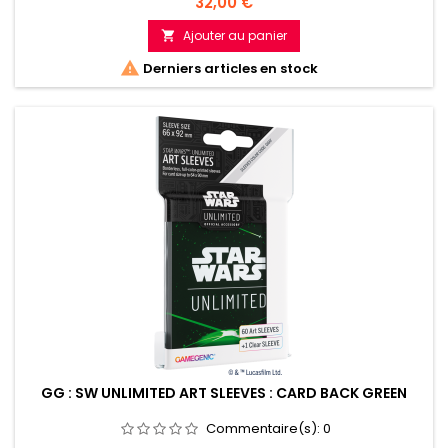
Prix
32,00 €
Ajouter au panier


Derniers articles en stock
GG : SW UNLIMITED ART SLEEVES : CARD BACK GREEN
Commentaire(s):
0