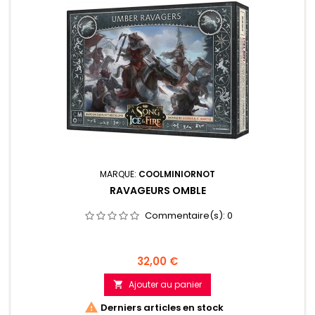
MARQUE:
COOLMINIORNOT
RAVAGEURS OMBLE
Commentaire(s):
0
Prix
32,00 €
Ajouter au panier


Derniers articles en stock