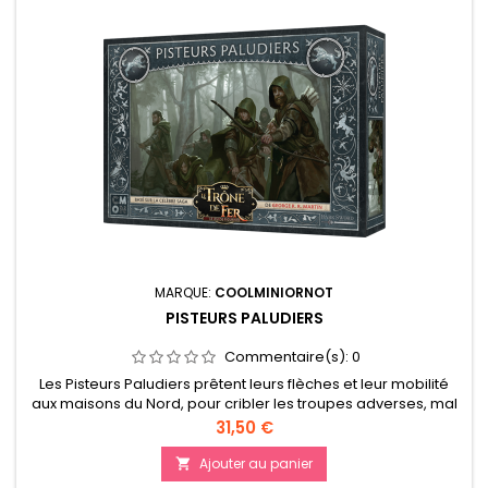
MARQUE:
COOLMINIORNOT
PISTEURS PALUDIERS
Commentaire(s):
0
Les Pisteurs Paludiers prêtent leurs flèches et leur mobilité
aux maisons du Nord, pour cribler les troupes adverses, mal
préparées à leurs tactiques de guérilla.Les Fils du Guerrier,
Prix
31,50 €
acquis aux Lannister, s’en moquent ! Ils ont pour eux un
équipement de première qualité et la foi !Quant aux Pillards
Ajouter au panier

du Peuple Libre et aux Piqueuses, leur force réside...