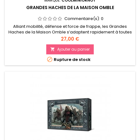
MARQUE:
COOLMINIORNOT
GRANDES HACHES DE LA MAISON OMBLE
Commentaire(s):
0
Alliant mobilité, défense et force de frappe, les Grandes
Haches de la Maison Omble s’adaptent rapidement à toutes
les situations.
Prix
27,00 €
Ajouter au panier


Rupture de stock