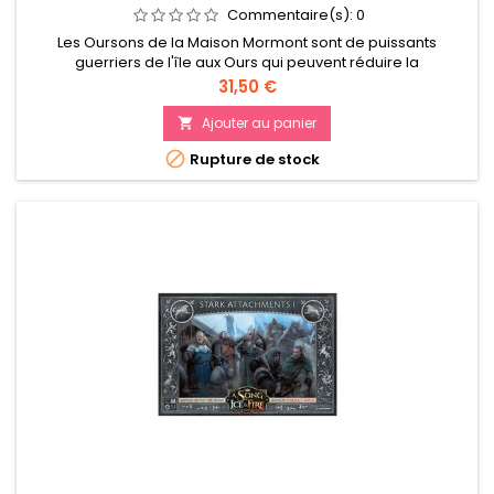
Commentaire(s):
0
Les Oursons de la Maison Mormont sont de puissants
guerriers de l'île aux Ours qui peuvent réduire la
détermination de leurs ennemis tout en conservant la leur.
Prix
31,50 €
Ajouter au panier


Rupture de stock