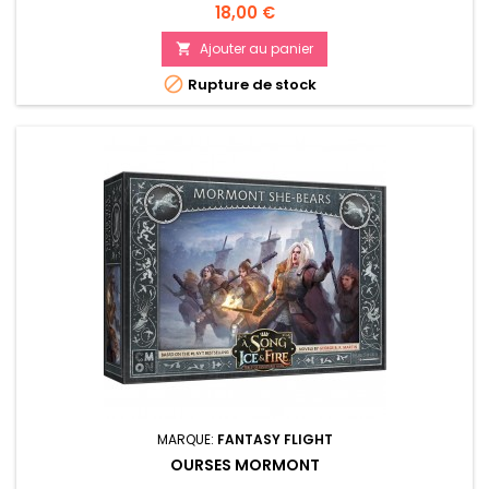
Prix
18,00 €
Ajouter au panier


Rupture de stock
MARQUE:
FANTASY FLIGHT
OURSES MORMONT