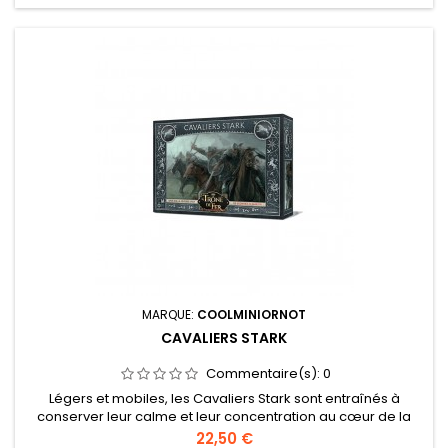
MARQUE:
COOLMINIORNOT
CAVALIERS STARK
Commentaire(s):
0
Légers et mobiles, les Cavaliers Stark sont entraînés à
conserver leur calme et leur concentration au cœur de la
bataille. Ils peuvent fondre sur leurs ennemies en un éclair.
Prix
22,50 €