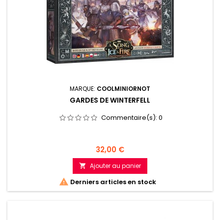
MARQUE:
COOLMINIORNOT
GARDES DE WINTERFELL
Commentaire(s):
0
Prix
32,00 €
Ajouter au panier


Derniers articles en stock