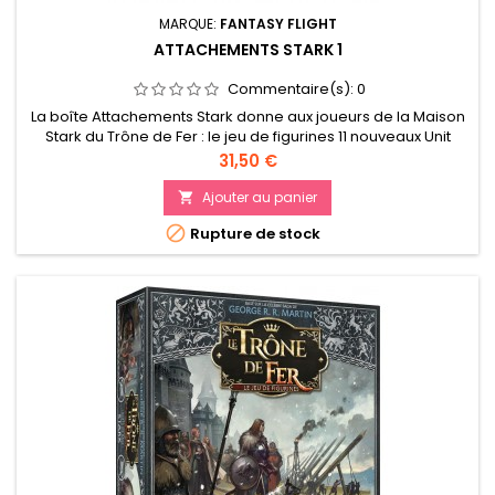
MARQUE:
FANTASY FLIGHT
ATTACHEMENTS STARK 1
Commentaire(s):
0
La boîte Attachements Stark donne aux joueurs de la Maison
Stark du Trône de Fer : le jeu de figurines 11 nouveaux Unit
Attachments qu'ils peuvent utiliser pour personnaliser leurs
Prix
31,50 €
forces. Ils peuvent renforcer leurs troupes avec des
éléments tels que le Capitaine d'épée assermentée, le
Ajouter au panier

Champion Umber, le Gardien Crannogman, et bien d'autres

Rupture de stock
encore....