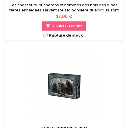
Les chasseurs, bûcherons et hommes des bois des rudes
terres enneigées servent sous la bannière du Nord. Ils sont
connu pour leur dextérité incomparable.
Prix
27,00 €
Ajouter au panier


Rupture de stock