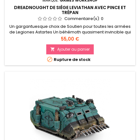
MARQUE:
GAMES WORKSHOP
DREADNOUGHT DE SIÈGE LEVIATHAN AVEC PINCE ET
TRÉPAN
Commentaire(s):
0
Un gargantuesque choix de Soutien pour toutes les armées
de Legiones Astartes Un béhémoth quasiment invincible qui
écrase ses ennemis avec ses armes de mêlée
Prix
55,00 €
Personnalisez votre Dreadnought avec diverses plaques de
blindage et poses
Ajouter au panier


Rupture de stock