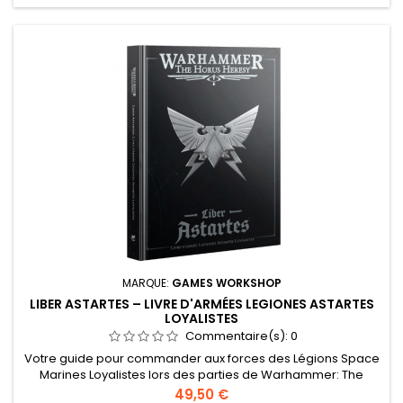
MARQUE:
GAMES WORKSHOP
LIBER ASTARTES – LIVRE D'ARMÉES LEGIONES ASTARTES
LOYALISTES
Commentaire(s):
0
Votre guide pour commander aux forces des Légions Space
Marines Loyalistes lors des parties de Warhammer: The
Horus Heresy 344 pages de règles d'unités et d'équipement
Prix
49,50 €