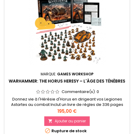
MARQUE:
GAMES WORKSHOP
WARHAMMER: THE HORUS HERESY – L'ÂGE DES TÉNÈBRES
Commentaire(s):
0
Donnez vie à l'Hérésie d'Horus en dirigeant vos Legiones
Astartes au combat Inclut un livre de règles de 336 pages
regorgeant d'historique et de règles pour cette édition mise
Prix
195,00 €
à jour 54 figurines dont deux Praetors, 40 Marines Tactiques
MkVI, un Char d’Assaut Spartan et un Dreadnought entre
Ajouter au panier

autres Date de sortie le 18 JUIN 2022

Rupture de stock