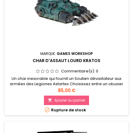
MARQUE:
GAMES WORKSHOP
CHAR D'ASSAUT LOURD KRATOS
Commentaire(s):
0
Un char inexorable qui fournit un Soutien dévastateur aux
armées des Legiones Astartes Choisissez entre un obusier
Kratos, une cardanelle volkite et un fuseur-éclateur, en plus
Prix
85,00 €
d'un grand choix d'armes supplémentaires Date de sortie le
18 JUIN 2022
Ajouter au panier


Rupture de stock