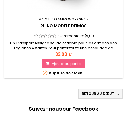
MARQUE:
GAMES WORKSHOP
RHINO MODÈLE DEIMOS
Commentaire(s):
0
Un Transport Assigné solide et fiable pour les armées des
Legiones Astartes Peut porter toute une escouade de
Légionnaires à travers le champ de bataille rapidement et à
Prix
33,00 €
l'abri Améliorez votre Rhino grâce à un large éventail
d'armes lourdes et d'accessoires
Ajouter au panier


Rupture de stock
RETOUR AU DÉBUT

Suivez-nous sur Facebook