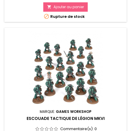
accessibles aux Loyalistes, plus des Rites de Guerre,
Primarques et autres règles propres à chaque Légion
Ajouter au panier

Contient de l'historique, des guides héraldiques et des

Rupture de stock
galeries de figurines pour...
MARQUE:
GAMES WORKSHOP
ESCOUADE TACTIQUE DE LÉGION MKVI
Commentaire(s):
0