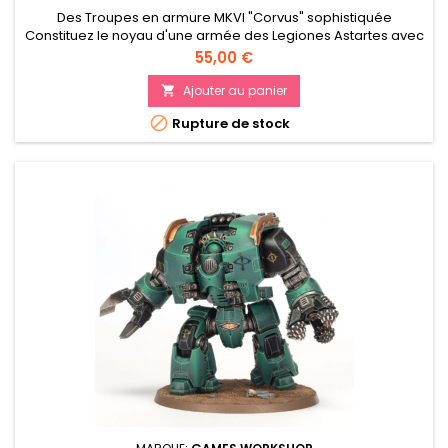
Des Troupes en armure MKVI "Corvus" sophistiquée
Constituez le noyau d'une armée des Legiones Astartes avec
deux unités de 10 membres ou une unité de 20 membres
Prix
55,00 €
Améliorez vos escouades avec des équipements de
commandement, des baïonettes, et des Sergents
Ajouter au panier

personnalisables

Rupture de stock