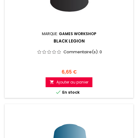
MARQUE:
GAMES WORKSHOP
BLACK LEGION
Commentaire(s):
0
Prix
6,65 €
Ajouter au panier


En stock