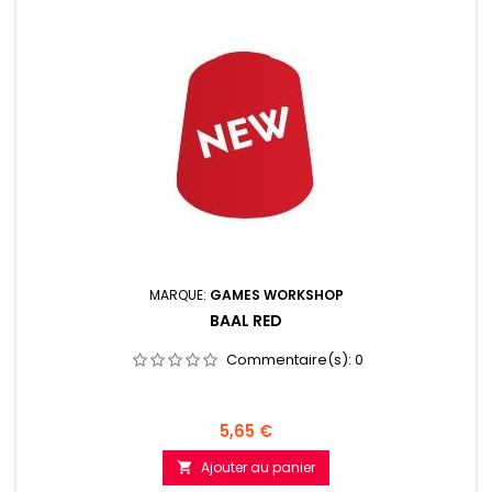
MARQUE:
GAMES WORKSHOP
BAAL RED
Commentaire(s):
0
Prix
5,65 €
Ajouter au panier
