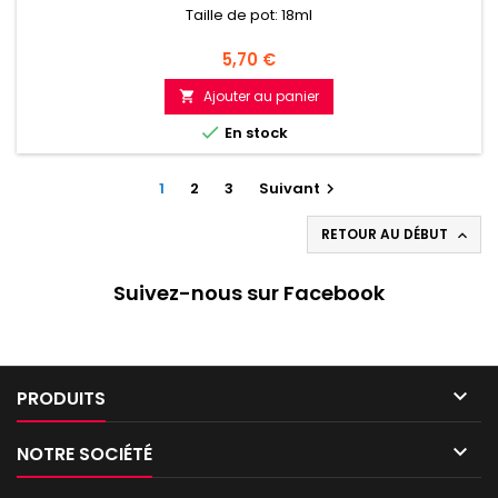
Taille de pot: 18ml
Prix
5,70 €
Ajouter au panier


En stock
1
2
3
Suivant

RETOUR AU DÉBUT

Suivez-nous sur Facebook

PRODUITS

NOTRE SOCIÉTÉ