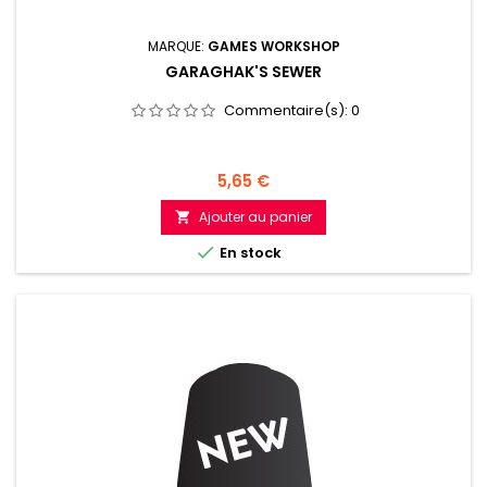
MARQUE:
GAMES WORKSHOP
GARAGHAK'S SEWER
Commentaire(s):
0
Prix
5,65 €
Ajouter au panier


En stock