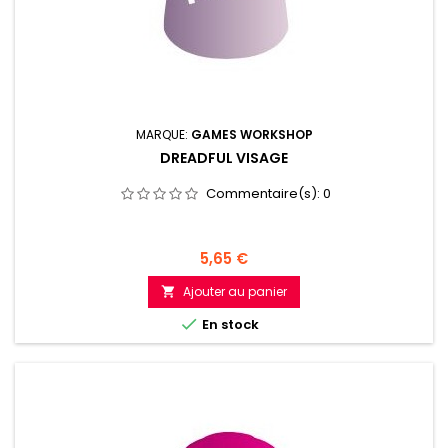
MARQUE:
GAMES WORKSHOP
DREADFUL VISAGE
Commentaire(s):
0
Prix
5,65 €
Ajouter au panier


En stock