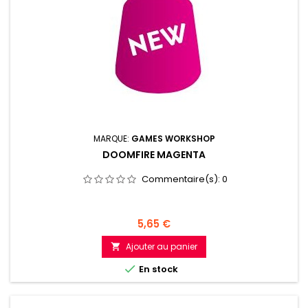
MARQUE:
GAMES WORKSHOP
DOOMFIRE MAGENTA
Commentaire(s):
0
Prix
5,65 €
Ajouter au panier


En stock