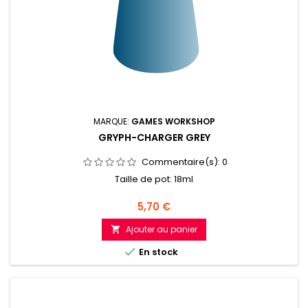
MARQUE:
GAMES WORKSHOP
GRYPH-CHARGER GREY
Commentaire(s):
0
Taille de pot: 18ml
Prix
5,70 €
Ajouter au panier


En stock