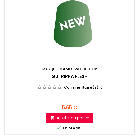
MARQUE:
GAMES WORKSHOP
GUTRIPPA FLESH
Commentaire(s):
0
Prix
5,65 €
Ajouter au panier


En stock