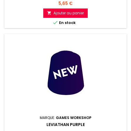
Prix
5,65 €
Ajouter au panier


En stock
MARQUE:
GAMES WORKSHOP
LEVIATHAN PURPLE