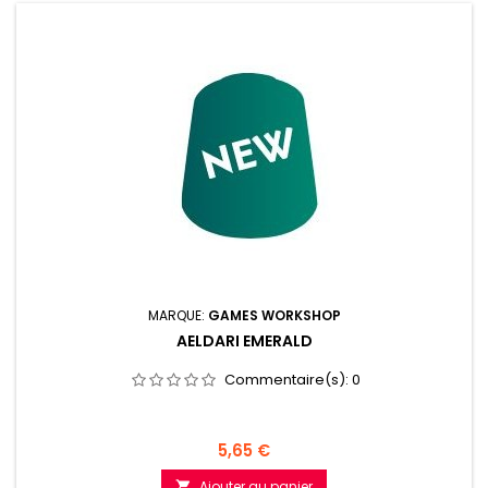
MARQUE:
GAMES WORKSHOP
AELDARI EMERALD
Commentaire(s):
0
Prix
5,65 €
Ajouter au panier
