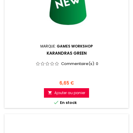
MARQUE:
GAMES WORKSHOP
KARANDRAS GREEN
Commentaire(s):
0
Prix
6,65 €
Ajouter au panier


En stock