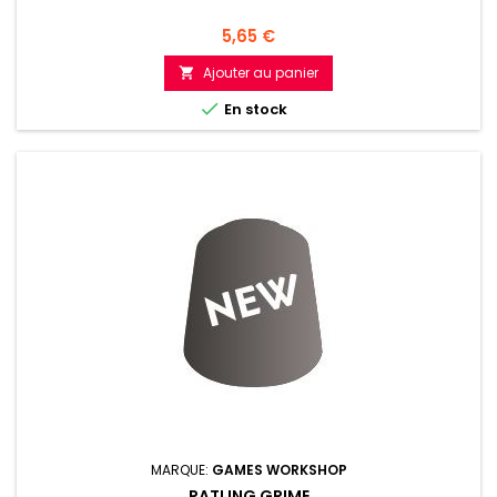
Prix
5,65 €
Ajouter au panier


En stock
MARQUE:
GAMES WORKSHOP
RATLING GRIME