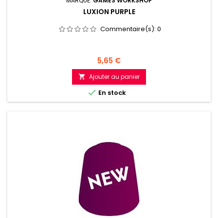
MARQUE:
GAMES WORKSHOP
LUXION PURPLE
Commentaire(s):
0
Prix
5,65 €
Ajouter au panier


En stock