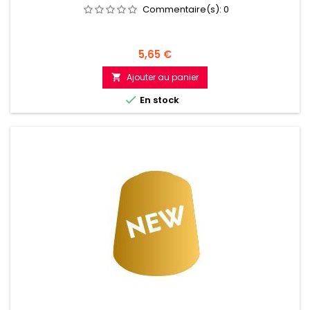
Commentaire(s):
0
Prix
5,65 €
Ajouter au panier


En stock