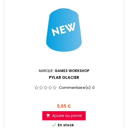
MARQUE:
GAMES WORKSHOP
PYLAR GLACIER
Commentaire(s):
0
Prix
5,65 €
Ajouter au panier


En stock