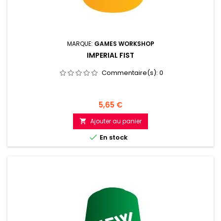
MARQUE:
GAMES WORKSHOP
IMPERIAL FIST
Commentaire(s):
0
Prix
5,65 €
Ajouter au panier


En stock