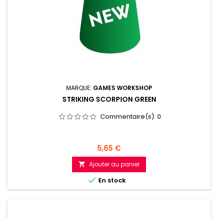
MARQUE:
GAMES WORKSHOP
STRIKING SCORPION GREEN
Commentaire(s):
0
Prix
5,65 €
Ajouter au panier


En stock