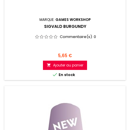
MARQUE:
GAMES WORKSHOP
SIGVALD BURGUNDY
Commentaire(s):
0
Prix
5,65 €
Ajouter au panier


En stock