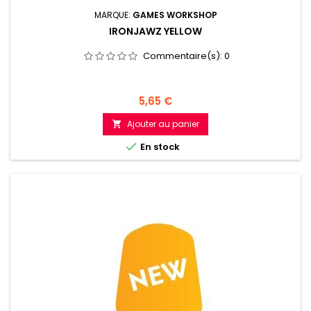
MARQUE:
GAMES WORKSHOP
IRONJAWZ YELLOW
Commentaire(s):
0
Prix
5,65 €
Ajouter au panier


En stock