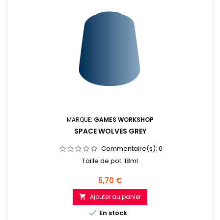
MARQUE:
GAMES WORKSHOP
SPACE WOLVES GREY
Commentaire(s):
0
Taille de pot: 18ml
Prix
5,70 €
Ajouter au panier


En stock