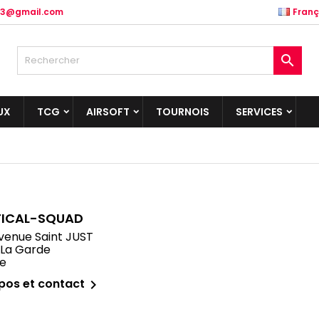
.83@gmail.com
Franç

UX
TCG
AIRSOFT
TOURNOIS
SERVICES
ICAL-SQUAD
venue Saint JUST
 La Garde
e
pos et contact
