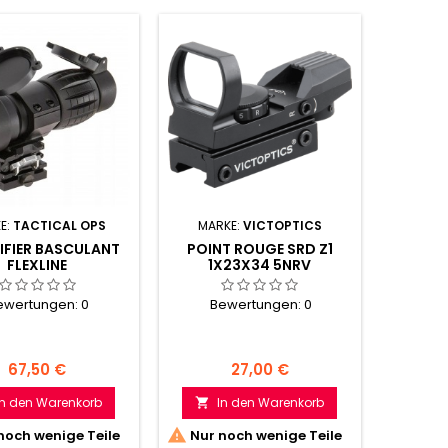
E:
TACTICAL OPS
MARKE:
VICTOPTICS
FIER BASCULANT
POINT ROUGE SRD Z1
FLEXLINE
1X23X34 5NRV
ewertungen:
0
Bewertungen:
0
Preis
Preis
67,50 €
27,00 €
In den Warenkorb
In den Warenkorb


noch wenige Teile
Nur noch wenige Teile