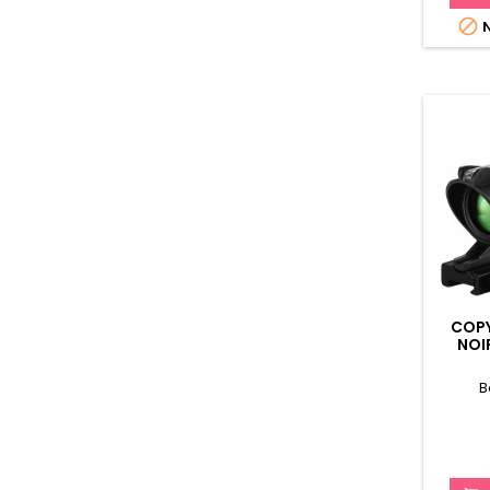

N
COP
NOI
B