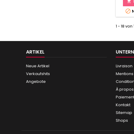


N
1 - 18 von
ARTIKEL
UNTER
Neue Artikel
Livraison
Verkaufshits
Mentions
Angebote
Conditio
À propos
Paiement
Kontakt
Sitemap
Shops