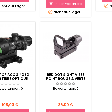
In den Warenkorb


icht auf Lager
N

Nicht auf Lager
Y OF ACOG 4X32
RED DOT SIGHT VISÉE
R FIBRE OPTIQUE
POINT ROUGE & VERTE
MULTI-RETICULES
ewertungen:
0
Bewertungen:
0
Preis
Preis
108,00 €
36,00 €