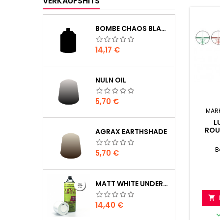
VERKAUFSHITS
BOMBE CHAOS BLACK
Preis
14,17 €
NULN OIL
Preis
5,70 €
MAR
L
ROU
AGRAX EARTHSHADE
B
Preis
5,70 €
MATT WHITE UNDERCOAT

Preis
14,40 €