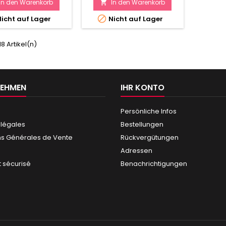
In den Warenkorb
In den Warenkorb


icht auf Lager
Nicht auf Lager
 18 Artikel(n)
NEHMEN
IHR KONTO
Persönliche Infos
 légales
Bestellungen
ns Générales de Vente
Rückvergütungen
Adressen
 sécurisé
Benachrichtigungen