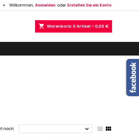

h
Willkommen,
Anmelden
oder
Erstellen Sie ein Konto
shopping_cart
Warenkorb:
0
Artikel - 0,00 €



rt nach: