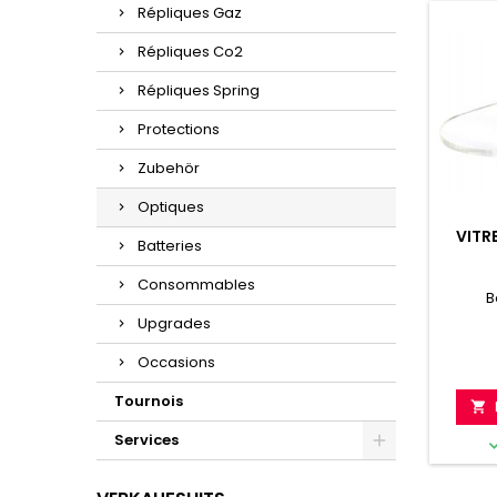
Répliques Gaz
Répliques Co2
Répliques Spring
Protections
Zubehör
Optiques
VITR
Batteries
Consommables
B
Upgrades
Occasions
Tournois

Services