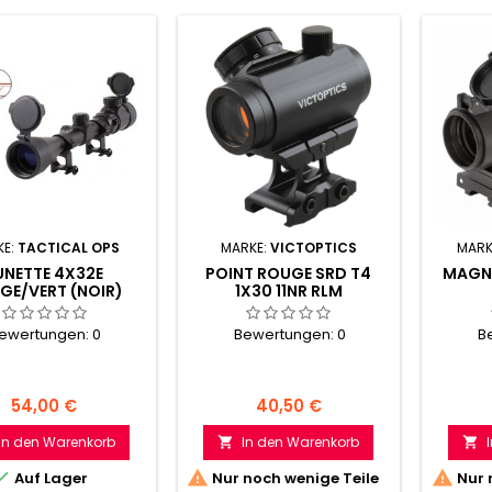
KE:
TACTICAL OPS
MARKE:
VICTOPTICS
MARK
UNETTE 4X32E
POINT ROUGE SRD T4
MAGNI
GE/VERT (NOIR)
1X30 11NR RLM
ewertungen:
0
Bewertungen:
0
B
Preis
Preis
54,00 €
40,50 €
In den Warenkorb
In den Warenkorb





Auf Lager
Nur noch wenige Teile
Nur 