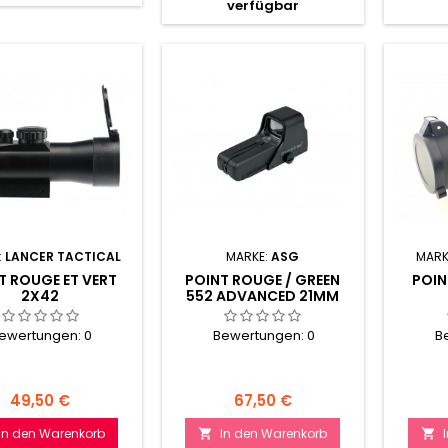
verfügbar
:
LANCER TACTICAL
MARKE:
ASG
MARK
T ROUGE ET VERT
POINT ROUGE / GREEN
POI
2X42
552 ADVANCED 21MM
ewertungen:
0
Bewertungen:
0
B
Preis
Preis
49,50 €
67,50 €
In den Warenkorb
In den Warenkorb

