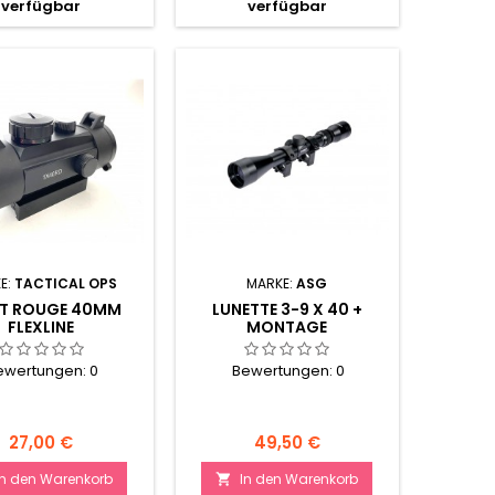
verfügbar
verfügbar
E:
TACTICAL OPS
MARKE:
ASG
NT ROUGE 40MM
LUNETTE 3-9 X 40 +
FLEXLINE
MONTAGE
ewertungen:
0
Bewertungen:
0
Preis
Preis
27,00 €
49,50 €
In den Warenkorb
In den Warenkorb
