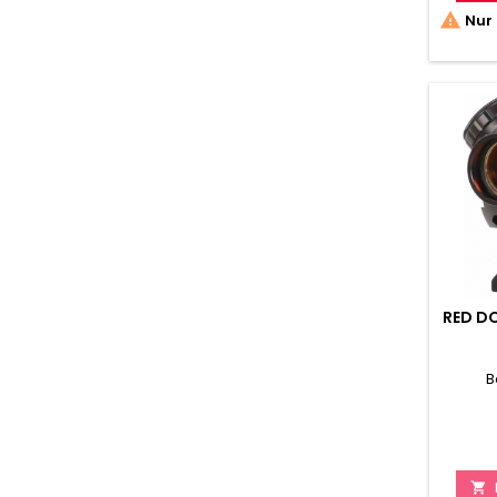

Nur 
RED DO
B
