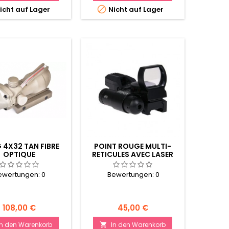

icht auf Lager
Nicht auf Lager
4X32 TAN FIBRE
POINT ROUGE MULTI-
OPTIQUE
RETICULES AVEC LASER
ROUGE
ewertungen:
0
Bewertungen:
0
Preis
Preis
108,00 €
45,00 €
In den Warenkorb
In den Warenkorb
