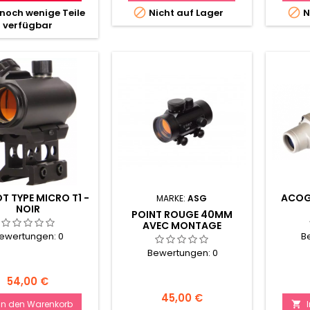


noch wenige Teile
Nicht auf Lager
N
verfügbar
T TYPE MICRO T1 -
ACOG 
MARKE:
ASG
NOIR
POINT ROUGE 40MM
AVEC MONTAGE
ewertungen:
0
B
Bewertungen:
0
Preis
54,00 €
Preis
45,00 €
In den Warenkorb
