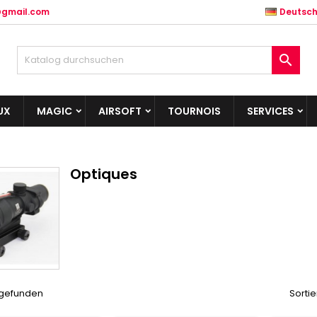
@gmail.com
Deutsc

UX
MAGIC
AIRSOFT
TOURNOIS
SERVICES
Optiques
l gefunden
Sortie