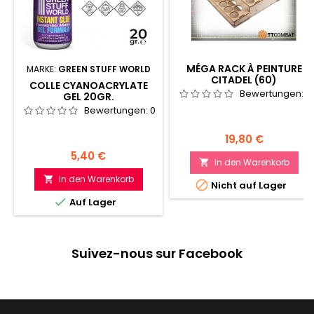
MÉGA RACK À PEINTURE
MARKE:
GREEN STUFF WORLD
CITADEL (60)
COLLE CYANOACRYLATE
Bewertungen:
0
GEL 20GR.
Bewertungen:
0
Preis
19,80 €
Preis
5,40 €
In den Warenkorb

In den Warenkorb


Nicht auf Lager

Auf Lager
Suivez-nous sur Facebook