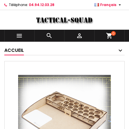

Téléphone:
04.94.12.03.28
Français
0



shopping_cart
ACCUEIL