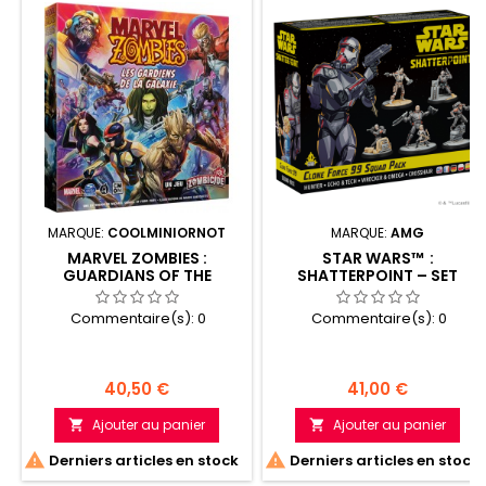
MARQUE:
COOLMINIORNOT
MARQUE:
AMG
MARVEL ZOMBIES :
STAR WARS™ :
GUARDIANS OF THE
SHATTERPOINT – SET
GALAXY SET
D’ESCOUADE CLONE FORCE
99
Commentaire(s):
0
Commentaire(s):
0
Prix
Prix
40,50 €
41,00 €
Ajouter au panier
Ajouter au panier




Derniers articles en stock
Derniers articles en stock