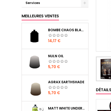
Services
MEILLEURES VENTES
BOMBE CHAOS BLACK
Prix
14,17 €
NULN OIL
Prix
5,70 €
AGRAX EARTHSHADE
DÉTAIL
Prix
5,70 €
MATT WHITE UNDERCOAT