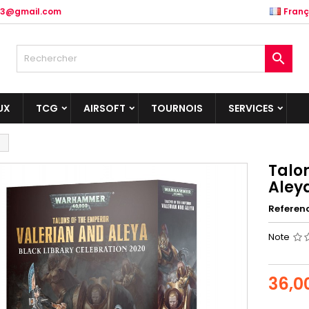
.83@gmail.com
Franç

UX
TCG
AIRSOFT
TOURNOIS
SERVICES
Talon
Aley
Referen
Note
36,0