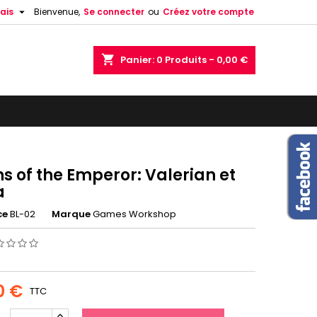

ais
Bienvenue,
Se connecter
ou
Créez votre compte
shopping_cart
Panier:
0
Produits - 0,00 €
s of the Emperor: Valerian et
a
ce
BL-02
Marque
Games Workshop
0 €
TTC