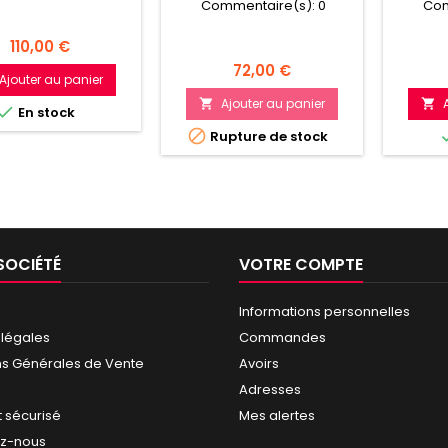
Commentaire(s):
0
Com
Prix
110,00 €
Prix
72,00 €
Ajouter au panier
Ajouter au panier



En stock

Rupture de stock
SOCIÉTÉ
VOTRE COMPTE
Informations personnelles
 légales
Commandes
ns Générales de Vente
Avoirs
Adresses
 sécurisé
Mes alertes
ez-nous