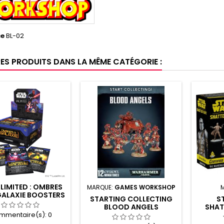
ce
BL-02
RES PRODUITS DANS LA MÊME CATÉGORIE :
LIMITED : OMBRES
MARQUE:
GAMES WORKSHOP
GALAXIE BOOSTERS
STARTING COLLECTING
S
(24)
BLOOD ANGELS
SHAT
mmentaire(s):
0
D’ESC
P