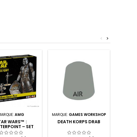
<
>
MARQUE:
AMG
MARQUE:
GAMES WORKSHOP
M
TAR WARS™ :
DEATH KORPS DRAB
S
TERPOINT – SET
SHAT
OUADE CERTIFIÉ
AVEZ 
AR LA GUILDE