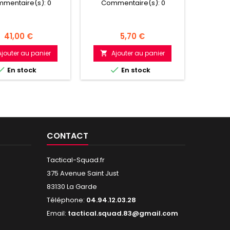
mentaire(s):
0
Commentaire(s):
0
Com
Prix
Prix
41,00 €
5,70 €
Ajouter au panier
Ajouter au panier
A





En stock
En stock
Dern
CONTACT
Tactical-Squad.fr
375 Avenue Saint Just
83130 La Garde
Téléphone:
04.94.12.03.28
Email:
tactical.squad.83@gmail.com