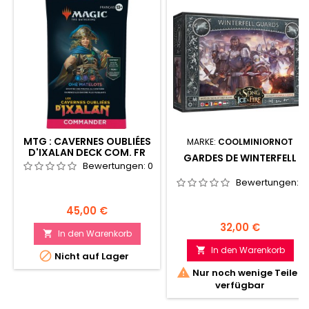
MTG : CAVERNES OUBLIÉES
MARKE:
COOLMINIORNOT
D'IXALAN DECK COM. FR
GARDES DE WINTERFELL
Bewertungen:
0
Bewertungen:
0
Preis
45,00 €
Preis
32,00 €
In den Warenkorb

In den Warenkorb


Nicht auf Lager

Nur noch wenige Teile
verfügbar