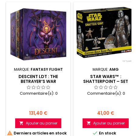
MARQUE:
FANTASY FLIGHT
MARQUE:
AMG
DESCENT LDT : THE
STAR WARS™ :
BETRAYER’S WAR
SHATTERPOINT – SET
D’ESCOUADE CERTIFIÉ PAR
LA GUILDE
Commentaire(s):
0
Commentaire(s):
0
Prix
Prix
131,40 €
41,00 €
Ajouter au panier
Ajouter au panier




Derniers articles en stock
En stock