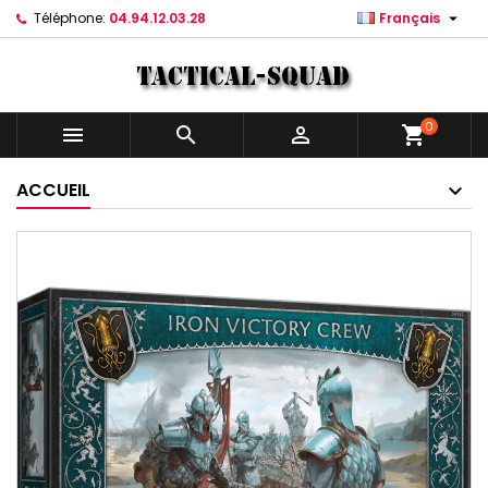

Téléphone:
04.94.12.03.28
Français
0



shopping_cart
ACCUEIL