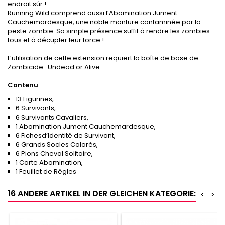
endroit sûr !
Running Wild comprend aussi l’Abomination Jument
Cauchemardesque, une noble monture contaminée par la
peste zombie. Sa simple présence suffit à rendre les zombies
fous et à décupler leur force !
L’utilisation de cette extension requiert la boîte de base de
Zombicide : Undead or Alive.
Contenu
13 Figurines,
6 Survivants,
6 Survivants Cavaliers,
1 Abomination Jument Cauchemardesque,
6 Fichesd’Identité de Survivant,
6 Grands Socles Colorés,
6 Pions Cheval Solitaire,
1 Carte Abomination,
1 Feuillet de Règles
16 ANDERE ARTIKEL IN DER GLEICHEN KATEGORIE:
<
>