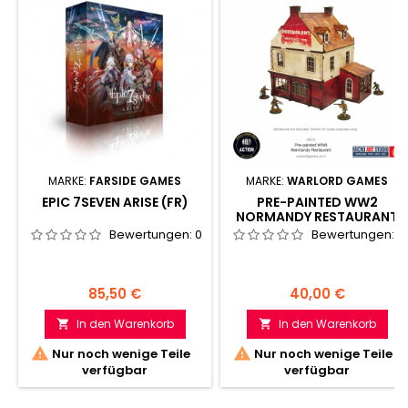
MARKE:
FARSIDE GAMES
MARKE:
WARLORD GAMES
EPIC 7SEVEN ARISE (FR)
PRE-PAINTED WW2
NORMANDY RESTAURANT
Bewertungen:
0
Bewertungen:
0
Preis
Preis
85,50 €
40,00 €
In den Warenkorb
In den Warenkorb




Nur noch wenige Teile
Nur noch wenige Teile
verfügbar
verfügbar