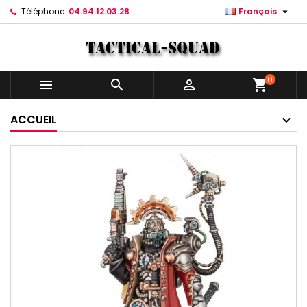

Téléphone:
04.94.12.03.28
Français
0



shopping_cart
ACCUEIL