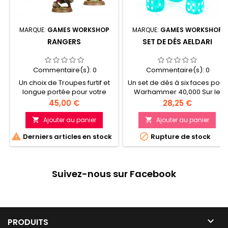
MARQUE:
GAMES WORKSHOP
MARQUE:
GAMES WORKSHOP
RANGERS
SET DE DÉS AELDARI
Commentaire(s):
0
Commentaire(s):
0
Un choix de Troupes furtif et
Un set de dés à six faces pour
longue portée pour votre
Warhammer 40,000 Sur le
armée d'Aeldari Dotez vos
thème des insondables
Prix
Prix
45,00 €
28,25 €
Rangers d'un champ
Aeldari 20 D6 avec effet de
d'obscurité ou d'une toile à
gemme turquoise et détails
Ajouter au panier
Ajouter au panier


monofilaments Inclut un large
et points blancs


Derniers articles en stock
Rupture de stock
éventail de têtes nues, avec
casque ou avec capuche, et
divers choix de poses
Suivez-nous sur Facebook

PRODUITS