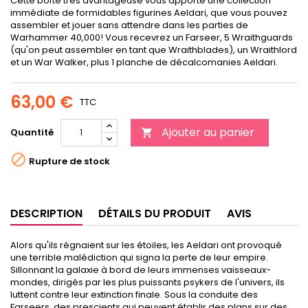
Cette boîte très avantageuse vous apporte une collection
immédiate de formidables figurines Aeldari, que vous pouvez
assembler et jouer sans attendre dans les parties de
Warhammer 40,000! Vous recevrez un Farseer, 5 Wraithguards
(qu'on peut assembler en tant que Wraithblades), un Wraithlord
et un War Walker, plus 1 planche de décalcomanies Aeldari.
63,00 €
TTC
Ajouter au panier
Quantité


Rupture de stock
DESCRIPTION
DÉTAILS DU PRODUIT
AVIS
Alors qu'ils régnaient sur les étoiles, les Aeldari ont provoqué
une terrible malédiction qui signa la perte de leur empire.
Sillonnant la galaxie à bord de leurs immenses vaisseaux-
mondes, dirigés par les plus puissants psykers de l'univers, ils
luttent contre leur extinction finale. Sous la conduite des
Farseers, des prescients qui peuvent établir des plans sur des