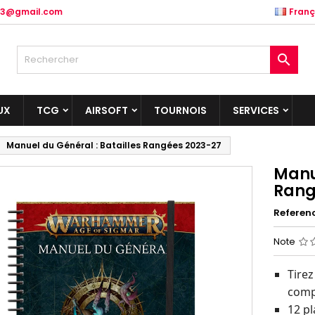
.83@gmail.com
Franç

UX
TCG
AIRSOFT
TOURNOIS
SERVICES
Manuel du Général : Batailles Rangées 2023-27
Manue
Rang
Referen
Note
Tirez
compé
12 pl