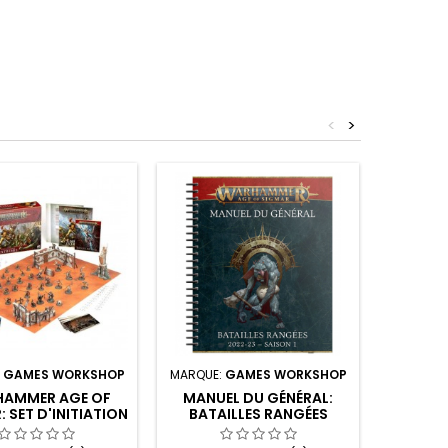
<
>
:
GAMES WORKSHOP
MARQUE:
GAMES WORKSHOP
MARQUE:
AMMER AGE OF
MANUEL DU GÉNÉRAL:
WARH
 SET D'INITIATION
BATAILLES RANGÉES
SIGMAR:
EXTREMIS
2022-23 SAISON 1 ET
PROFILS DE BATAILLE