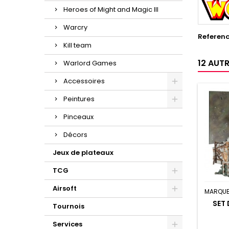
Heroes of Might and Magic III
Warcry
Referen
Kill team
12 AUT
Warlord Games
Accessoires
Peintures
Pinceaux
Décors
Jeux de plateaux
TCG
Airsoft
MARQUE
SET 
Tournois
Services