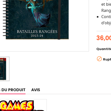
et bi
Rang
Cont
d'obj
36,0
Quantit

Rupt
S DU PRODUIT
AVIS