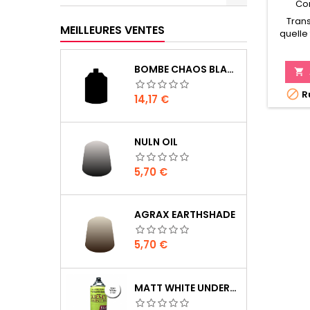
Co
Tran
MEILLEURES VENTES
quelle
batai
déco
BOMBE CHAOS BLACK
besoin 

comme

Ru
une c
Prix
14,17 €
NULN OIL
Prix
5,70 €
AGRAX EARTHSHADE
Prix
5,70 €
MATT WHITE UNDERCOAT