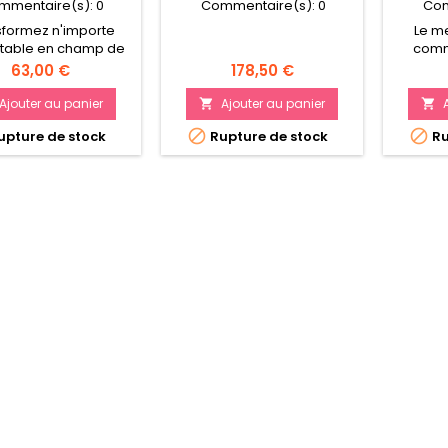
mmentaire(s):
0
Commentaire(s):
0
Com
sformez n'importe
Le m
 table en champ de
comm
lle! 5 éléments de
Warham
Prix
Prix
63,00 €
178,50 €
r à emboîter, pas
Con
de colle Parfait pour
comp
Ajouter au panier
Ajouter au panier


ncer ou agrandir
figu


pture de stock
Rupture de stock
Ru
ollection de décor
compo
idéales
nobles 
et les m
et 5 
pour d