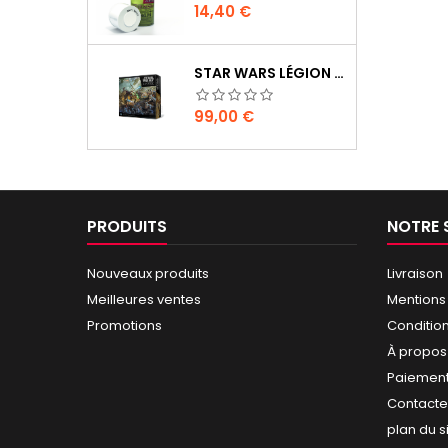
Prix
14,40 €
STAR WARS LÉGION : BOÎTE DE BASE CLONE WARS
Prix
99,00 €
PRODUITS
NOTRE 
Nouveaux produits
Livraison
Meilleures ventes
Mentions
Promotions
Conditio
À propos
Paiement
Contact
plan du s