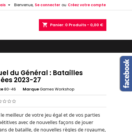

ais
Bienvenue,
Se connecter
ou
Créez votre compte
shopping_cart
Panier:
0
Produits - 0,00 €
l du Général : Batailles
ées 2023-27
ce
80-46
Marque
Games Workshop
 le meilleur de votre jeu égal et de vos parties
titives avec de nouvelles façons de jouer
ans de bataille, de nouvelles règles de royaume,