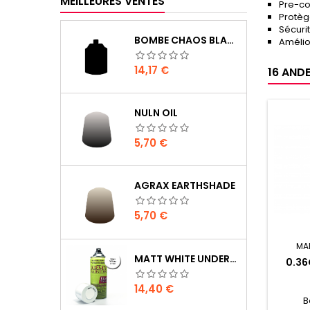
MEILLEURES VENTES
Pre-co
Protèg
Sécurit
BOMBE CHAOS BLACK
Amélior
Prix
14,17 €
16 ANDE
NULN OIL
Prix
5,70 €
AGRAX EARTHSHADE
Prix
5,70 €
MA
MATT WHITE UNDERCOAT
0.36
Prix
14,40 €
B