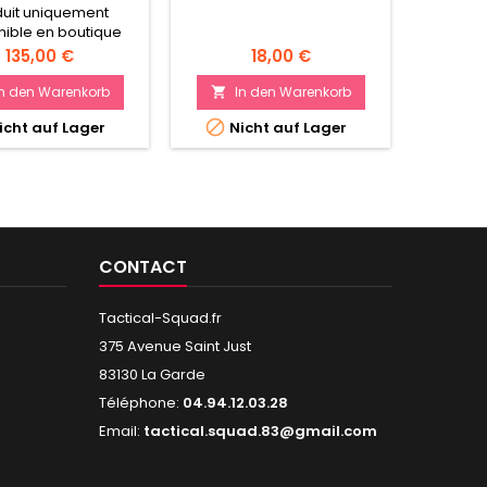
duit uniquement
nible en boutique
Preis
Preis
135,00 €
18,00 €
I

In den Warenkorb
In den Warenkorb


Ni

icht auf Lager
Nicht auf Lager
CONTACT
Tactical-Squad.fr
375 Avenue Saint Just
83130 La Garde
Téléphone:
04.94.12.03.28
Email:
tactical.squad.83@gmail.com