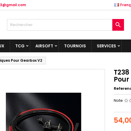
.83@gmail.com
Franç

UX
TCG
AIRSOFT
TOURNOIS
SERVICES
iques Pour Gearbox V2
T238
Pour
Referen
Note
54,0