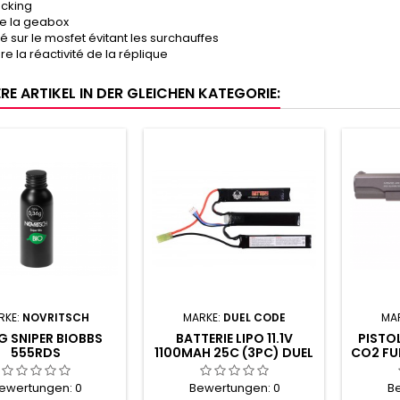
cking
e la geabox
é sur le mosfet évitant les surchauffes
e la réactivité de la réplique
RE ARTIKEL IN DER GLEICHEN KATEGORIE:
RKE:
NOVRITSCH
MARKE:
DUEL CODE
MA
G SNIPER BIOBBS
BATTERIE LIPO 11.1V
PISTOL
555RDS
1100MAH 25C (3PC) DUEL
CO2 FU
CODE
ewertungen:
0
Bewertungen:
0
B