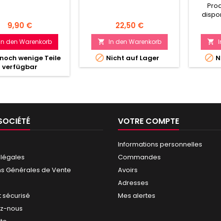
Pro
dispo
Preis
Preis
9,90 €
22,50 €
In den Warenkorb
In den Warenkorb




noch wenige Teile
Nicht auf Lager
N
verfügbar
SOCIÉTÉ
VOTRE COMPTE
Informations personnelles
 légales
Commandes
ns Générales de Vente
Avoirs
Adresses
 sécurisé
Mes alertes
ez-nous