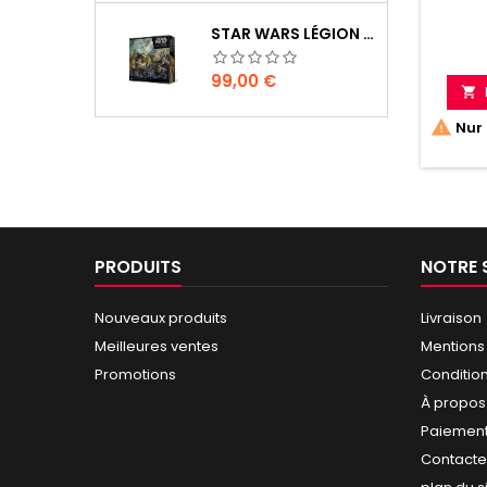
STAR WARS LÉGION : BOÎTE DE BASE CLONE WARS
Prix
99,00 €


Nur 
PRODUITS
NOTRE 
Nouveaux produits
Livraison
Meilleures ventes
Mentions
Promotions
Conditio
À propos
Paiement
Contact