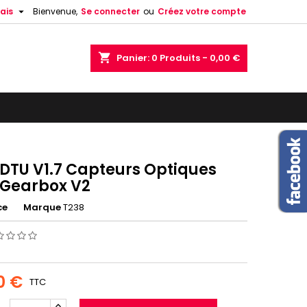

ais
Bienvenue,
Se connecter
ou
Créez votre compte
shopping_cart
Panier:
0
Produits - 0,00 €
 DTU V1.7 Capteurs Optiques
 Gearbox V2
ce
Marque
T238
0 €
TTC