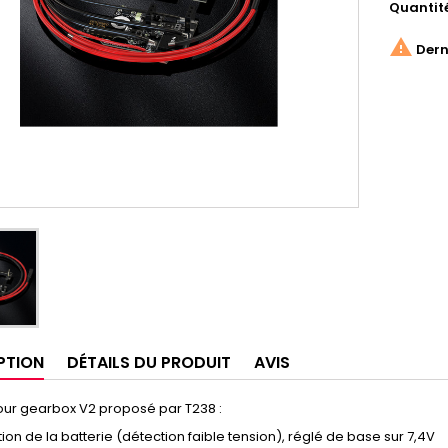
Quantit

Derni
PTION
DÉTAILS DU PRODUIT
AVIS
our gearbox V2 proposé par T238 :
ion de la batterie (détection faible tension), réglé de base sur 7,4V