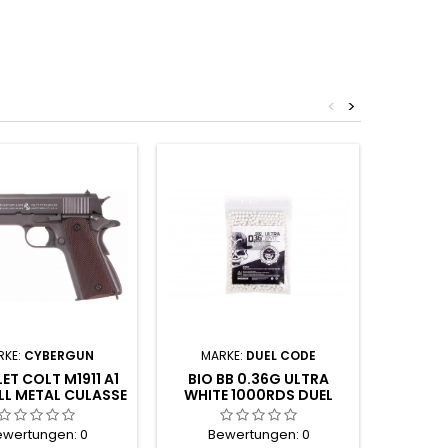
<
>
BATTERIE
RKE:
CYBERGUN
MARKE:
DUEL CODE
ST
ET COLT M1911 A1
BIO BB 0.36G ULTRA
LL METAL CULASSE
WHITE 1000RDS DUEL
MOBILE
CODE
Be
ewertungen:
0
Bewertungen:
0