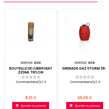
<
MARQUE:
ASG
MARQUE:
ASG
BOUTEILLE DE LUBRIFIANT
GRENADE GAZ STORM 360
220ML TEFLON
Commentaire(s):
0
Commentaire(s):
0
Prix
Prix
8,10 €
45,00 €
Ajouter au panier
Ajouter au panier

