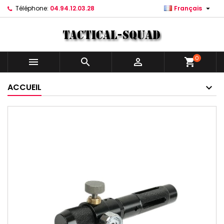

Téléphone:
04.94.12.03.28
Français
0



shopping_cart
ACCUEIL