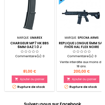
MARQUE:
UMAREX
MARQUE:
SPECNA ARMS
CHARGEUR MP7 HK BBS
REPLIQUE LONGUE 6MM SA-
6MM GAZ 1.0 J
FH06 HAL FLEX NOIRE
Commentaire(s):
0
Commentaire(s):
0
Vente interdite aux moins de
18 ans.
Prix
Prix
81,00 €
200,00 €
Ajouter au panier
Ajouter au panier




Rupture de stock
Rupture de stock
Suivez-nous sur Facebook