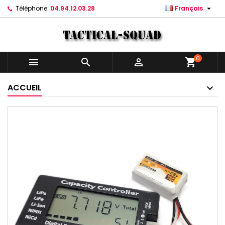

Téléphone:
04.94.12.03.28
Français
0



shopping_cart
ACCUEIL