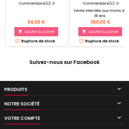
Commentaire(s):
0
Commentaire(s):
0
Vente interdite aux moins de
18 ans.
Prix
Prix
54,00 €
360,00 €
Ajouter au panier
Ajouter au panier




Rupture de stock
Rupture de stock
Suivez-nous sur Facebook

PRODUITS

NOTRE SOCIÉTÉ

VOTRE COMPTE