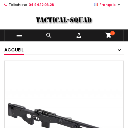

Téléphone:
04.94.12.03.28
Français
0



shopping_cart
ACCUEIL