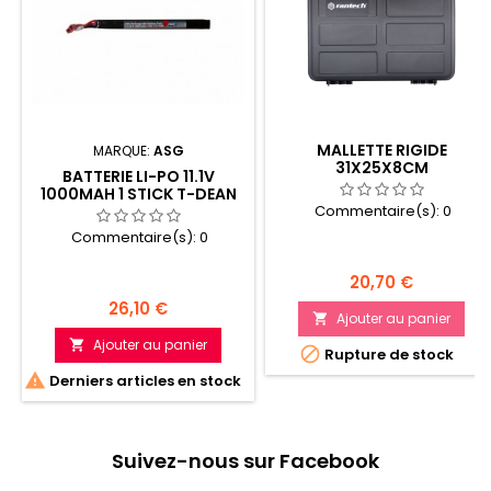
MALLETTE RIGIDE
MARQUE:
ASG
31X25X8CM
BATTERIE LI-PO 11.1V
1000MAH 1 STICK T-DEAN
EVO
Commentaire(s):
0
Commentaire(s):
0
Prix
20,70 €
Prix
26,10 €
Ajouter au panier

Ajouter au panier


Rupture de stock

Derniers articles en stock
Suivez-nous sur Facebook