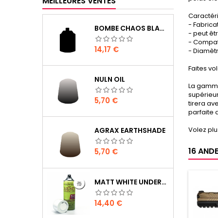
MEILLEURES VENTES
Caractéri
- Fabrica
BOMBE CHAOS BLACK
- peut êt
- Compat
Prix
14,17 €
- Diamèt
Faites vol
NULN OIL
La gamme 
supérieur
Prix
5,70 €
tirera av
parfaite 
Volez plu
AGRAX EARTHSHADE
16 ANDE
Prix
5,70 €
MATT WHITE UNDERCOAT
Prix
14,40 €