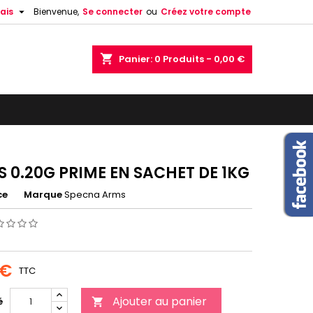

ais
Bienvenue,
Se connecter
ou
Créez votre compte
shopping_cart
Panier:
0
Produits - 0,00 €
ES 0.20G PRIME EN SACHET DE 1KG
ce
Marque
Specna Arms
 €
TTC
Ajouter au panier
é
