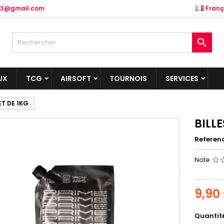
.83@gmail.com
Franç

UX
TCG
AIRSOFT
TOURNOIS
SERVICES
ET DE 1KG
BILL
Referen
Note
9,90
Quantit