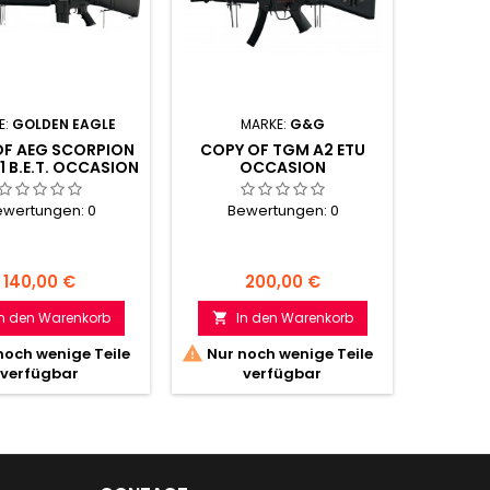
E:
GOLDEN EAGLE
MARKE:
G&G
MARKE
OF AEG SCORPION
COPY OF TGM A2 ETU
ATM X
1 B.E.T. OCCASION
OCCASION
ewertungen:
0
Bewertungen:
0
Be
Preis
Preis
140,00 €
200,00 €
In den Warenkorb
In den Warenkorb
I




noch wenige Teile
Nur noch wenige Teile
Ni
verfügbar
verfügbar