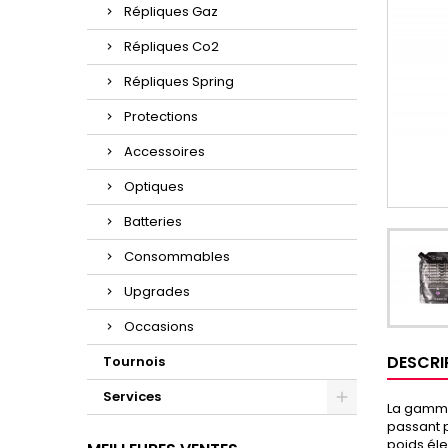
Répliques Gaz
Répliques Co2
Répliques Spring
Protections
Accessoires
Optiques
Batteries
Consommables
Upgrades
Occasions
DESCRI
Tournois
Services
La gamme 
passant p
poids éle