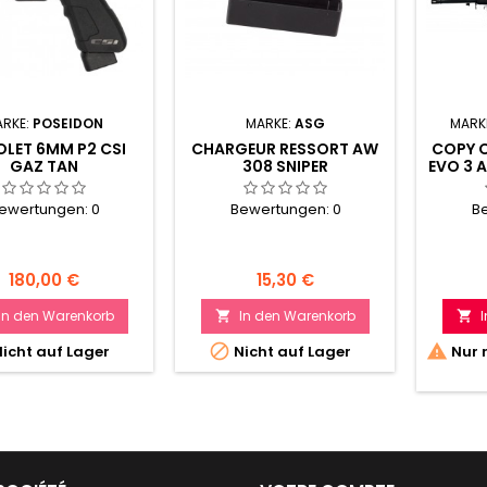
RKE:
POSEIDON
MARKE:
ASG
MARK
OLET 6MM P2 CSI
CHARGEUR RESSORT AW
COPY 
GAZ TAN
308 SNIPER
EVO 3 A
ewertungen:
0
Bewertungen:
0
B
Preis
Preis
180,00 €
15,30 €
In den Warenkorb
In den Warenkorb




icht auf Lager
Nicht auf Lager
Nur 