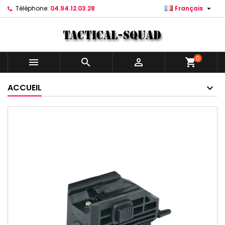

Téléphone:
04.94.12.03.28
Français
0



shopping_cart
ACCUEIL