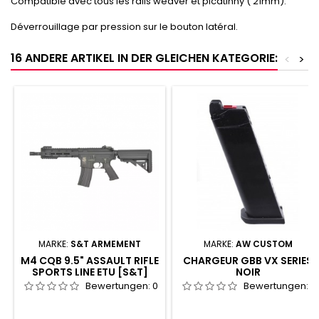
Compatible avec tous les rails weaver et picatinny ( 21mm).
Déverrouillage par pression sur le bouton latéral.
16 ANDERE ARTIKEL IN DER GLEICHEN KATEGORIE:
<
>
MARKE:
S&T ARMEMENT
MARKE:
AW CUSTOM
M4 CQB 9.5" ASSAULT RIFLE
CHARGEUR GBB VX SERIES
SPORTS LINE ETU [S&T]
NOIR
Bewertungen:
0
Bewertungen:
0