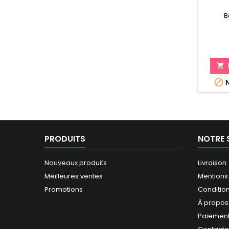
B


N
PRODUITS
NOTRE 
Nouveaux produits
Livraison
Meilleures ventes
Mentions
Promotions
Conditio
À propos
Paiement