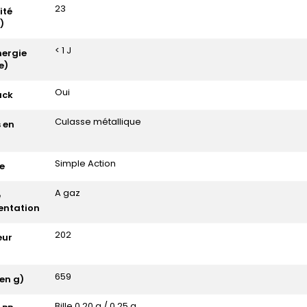
23
ité
)
< 1 J
nergie
e)
Oui
ack
Culasse métallique
s en
Simple Action
e
A gaz
e
entation
202
eur
659
(en g)
Bille 0.20 g / 0.25 g