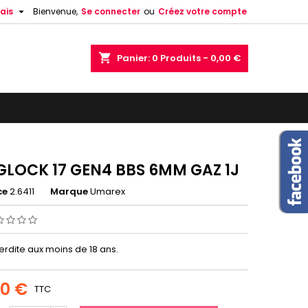

ais
Bienvenue,
Se connecter
ou
Créez votre compte
shopping_cart
Panier:
0
Produits - 0,00 €
 GLOCK 17 GEN4 BBS 6MM GAZ 1J
ce
2.6411
Marque
Umarex
erdite aux moins de 18 ans.
00 €
TTC