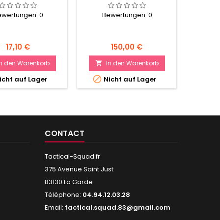
Be
ewertungen:
0
Bewertungen:
0
Preis
Preis
17,10 €
150,00 €
I

In den Warenkorb
In den Warenkorb


Ni

icht auf Lager
Nicht auf Lager
CONTACT
Tactical-Squad.fr
375 Avenue Saint Just
83130 La Garde
Téléphone:
04.94.12.03.28
Email:
tactical.squad.83@gmail.com