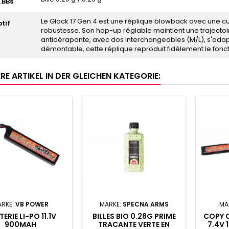
.BBs
Le Glock 17 Gen 4 est une réplique blowback avec une cul
tif
robustesse. Son hop-up réglable maintient une trajectoi
antidérapante, avec dos interchangeables (M/L), s'adapt
démontable, cette réplique reproduit fidèlement le fonctio
RE ARTIKEL IN DER GLEICHEN KATEGORIE:
RKE:
VB POWER
MARKE:
SPECNA ARMS
MA
ERIE LI-PO 11.1V
BILLES BIO 0.28G PRIME
COPY O
900MAH
TRACANTE VERTE EN
7.4V 