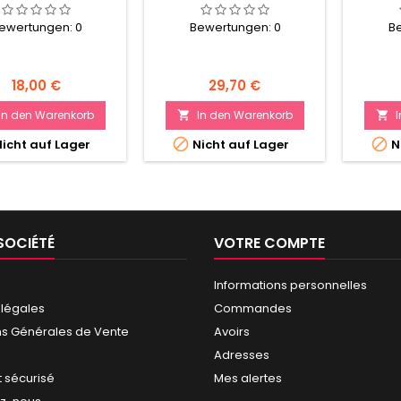
BOUTEILLE DE 2500
ewertungen:
0
Bewertungen:
0
B
Preis
Preis
18,00 €
29,70 €
In den Warenkorb
In den Warenkorb




icht auf Lager
Nicht auf Lager
N
SOCIÉTÉ
VOTRE COMPTE
Informations personnelles
 légales
Commandes
ns Générales de Vente
Avoirs
Adresses
 sécurisé
Mes alertes