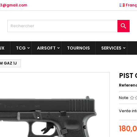
.83@gmail.com
Franç

UX
TCG
AIRSOFT
TOURNOIS
SERVICES
M GAZ 1J
PIST
Referen
Note
Vente int
180,