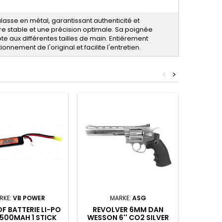
asse en métal, garantissant authenticité et
re stable et une précision optimale. Sa poignée
e aux différentes tailles de main. Entièrement
nnement de l'original et facilite l'entretien.
<
>
BATT
RKE:
VB POWER
MARKE:
ASG
1200MAH
F BATTERIE LI-PO
REVOLVER 6MM DAN
DE
1500MAH 1 STICK
WESSON 6'' CO2 SILVER