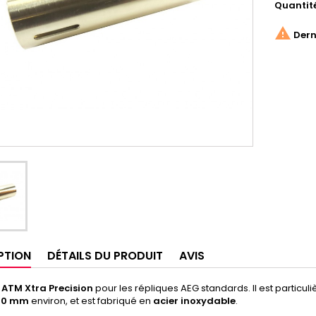
Quantit

Derni
PTION
DÉTAILS DU PRODUIT
AVIS
 ATM Xtra Precision
pour les répliques AEG standards. Il est partic
20 mm
environ, et est fabriqué en
acier inoxydable
.