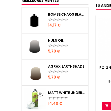
MEILLEURES VENTES
16 ANDE
BOMBE CHAOS BLACK
Prix
14,17 €
NULN OIL
Prix
5,70 €
AGRAX EARTHSHADE
POIGN
Prix
5,70 €
B
MATT WHITE UNDERCOAT
Prix
14,40 €
