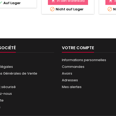
In den Warenkorb



Auf Lager


Nicht auf Lager
N
SOCIÉTÉ
VOTRE COMPTE
Informations personnelles
 légales
Commandes
ns Générales de Vente
Avoirs
Adresses
 sécurisé
Mes alertes
ez-nous
ite
s