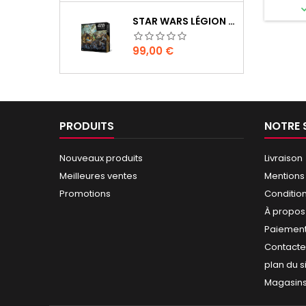
STAR WARS LÉGION : BOÎTE DE BASE CLONE WARS
Prix
99,00 €
PRODUITS
NOTRE 
Nouveaux produits
Livraison
Meilleures ventes
Mentions
Promotions
Conditio
À propos
Paiement
Contact
plan du s
Magasin