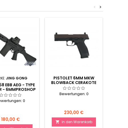
<
>
PISTOLET 6MM MKW
KE:
JING GONG
MAR
BLOWBACK CERAKOTE
58 EBB AEG - TYPE
BATTE
BROWN
IR - 6MMPROSHOP
 JING GONG
Bewertungen:
0
ewertungen:
0
Be
Preis
230,00 €
Preis
180,00 €
In den Warenkorb
