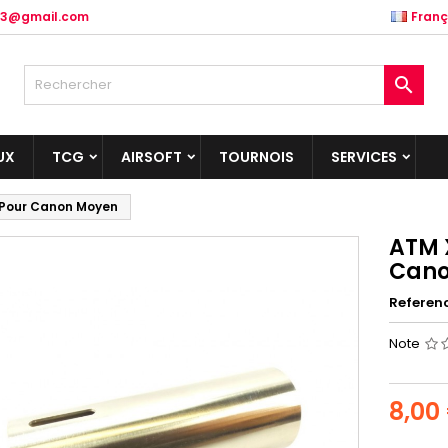
.83@gmail.com
Franç

UX
TCG
AIRSOFT
TOURNOIS
SERVICES
e Pour Canon Moyen
ATM X
Cano
Referen
Note
8,00