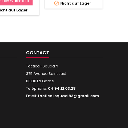
In den Warenkorb
I


Nicht auf Lager

icht auf Lager
Ni
CONTACT
Tactical-Squad.fr
375 Avenue Saint Just
83130 La Garde
Téléphone:
04.94.12.03.28
Email:
tactical.squad.83@gmail.com