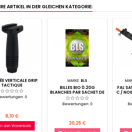
RE ARTIKEL IN DER GLEICHEN KATEGORIE:
ÉE VERTICALE GRIP
MARKE:
BLS
MAR
TACTIQUE
BILLES BIO 0.20G
FAL SA
BLANCHES PAR SACHET DE
C / NO
ewertungen:
0
1 KG
/
Bewertungen:
0
B
Preis
8,10 €
Preis
20,25 €
In den Warenkorb