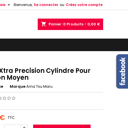

ais
Bienvenue,
Se connecter
ou
Créez votre compte
shopping_cart
Panier:
0
Produits - 0,00 €
tra Precision Cylindre Pour
n Moyen
ce
Marque
Ama Tsu Maru
 €
TTC