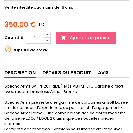
Vente interdite aux moins de 18 ans.
350,00 €
TTC
Ajouter au panier
Quantité


Rupture de stock
DESCRIPTION
DÉTAILS DU PRODUIT
AVIS
Specna Arms SA-PH20 PRIME(TM) HAL(TM) ETU Carbine airsoft
avec moteur brushless Chaos Bronze
Specna Arms presente une gamme de carabines airsoft basee
sur des annees d'experience, de passion et d'engagement -
Specna Arms Prime - une combinaison des celebres modeles
de la serie EDGE / EDGE 2.0 ainsi que de nouvelles pieces
internes.
La variete des modeles - versions sous licence de Rock River