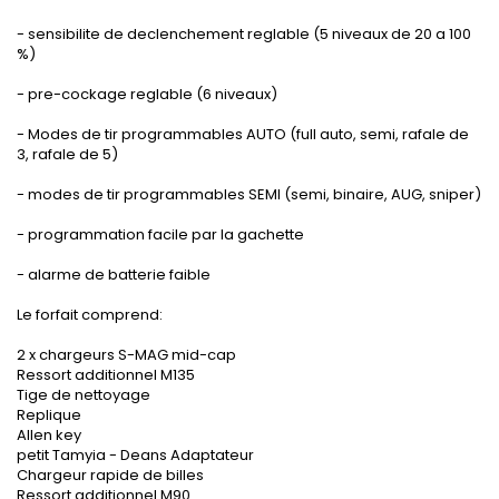
- sensibilite de declenchement reglable (5 niveaux de 20 a 100
%)
- pre-cockage reglable (6 niveaux)
- Modes de tir programmables AUTO (full auto, semi, rafale de
3, rafale de 5)
- modes de tir programmables SEMI (semi, binaire, AUG, sniper)
- programmation facile par la gachette
- alarme de batterie faible
Le forfait comprend:
2 x chargeurs S-MAG mid-cap
Ressort additionnel M135
Tige de nettoyage
Replique
Allen key
petit Tamyia - Deans Adaptateur
Chargeur rapide de billes
Ressort additionnel M90