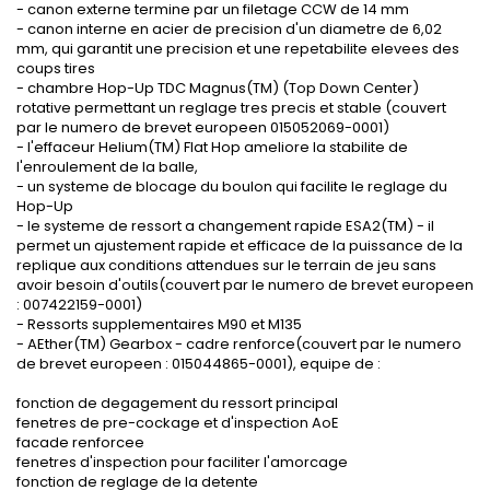
- canon externe termine par un filetage CCW de 14 mm
- canon interne en acier de precision d'un diametre de 6,02
mm, qui garantit une precision et une repetabilite elevees des
coups tires
- chambre Hop-Up TDC Magnus(TM) (Top Down Center)
rotative permettant un reglage tres precis et stable (couvert
par le numero de brevet europeen 015052069-0001)
- l'effaceur Helium(TM) Flat Hop ameliore la stabilite de
l'enroulement de la balle,
- un systeme de blocage du boulon qui facilite le reglage du
Hop-Up
- le systeme de ressort a changement rapide ESA2(TM) - il
permet un ajustement rapide et efficace de la puissance de la
replique aux conditions attendues sur le terrain de jeu sans
avoir besoin d'outils(couvert par le numero de brevet europeen
: 007422159-0001)
- Ressorts supplementaires M90 et M135
- AEther(TM) Gearbox - cadre renforce(couvert par le numero
de brevet europeen : 015044865-0001), equipe de :
fonction de degagement du ressort principal
fenetres de pre-cockage et d'inspection AoE
facade renforcee
fenetres d'inspection pour faciliter l'amorcage
fonction de reglage de la detente