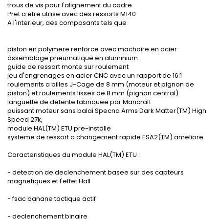
trous de vis pour l'alignement du cadre
Pret a etre utilise avec des ressorts M140
A l'interieur, des composants tels que
piston en polymere renforce avec machoire en acier
assemblage pneumatique en aluminium
guide de ressort monte sur roulement
jeu d'engrenages en acier CNC avec un rapport de 16:1
roulements a billes J-Cage de 8 mm (moteur et pignon de
piston) et roulements lisses de 8 mm (pignon central)
languette de detente fabriquee par Mancraft
puissant moteur sans balai Specna Arms Dark Matter(TM) High
Speed 27k,
module HAL(TM) ETU pre-installe
systeme de ressort a changement rapide ESA2(TM) ameliore
Caracteristiques du module HAL(TM) ETU :
- detection de declenchement basee sur des capteurs
magnetiques et l'effet Hall
- fsac banane tactique actif
- declenchement binaire