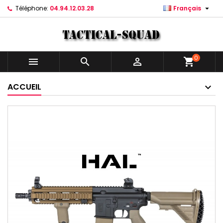

Téléphone:
04.94.12.03.28
Français
0



shopping_cart
ACCUEIL