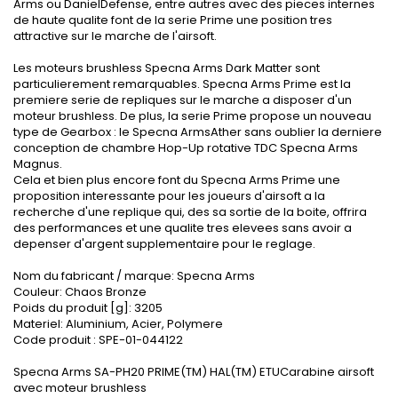
Arms ou DanielDefense, entre autres avec des pieces internes
de haute qualite font de la serie Prime une position tres
attractive sur le marche de l'airsoft.
Les moteurs brushless Specna Arms Dark Matter sont
particulierement remarquables. Specna Arms Prime est la
premiere serie de repliques sur le marche a disposer d'un
moteur brushless. De plus, la serie Prime propose un nouveau
type de Gearbox : le Specna ArmsAther sans oublier la derniere
conception de chambre Hop-Up rotative TDC Specna Arms
Magnus.
Cela et bien plus encore font du Specna Arms Prime une
proposition interessante pour les joueurs d'airsoft a la
recherche d'une replique qui, des sa sortie de la boite, offrira
des performances et une qualite tres elevees sans avoir a
depenser d'argent supplementaire pour le reglage.
Nom du fabricant / marque: Specna Arms
Couleur: Chaos Bronze
Poids du produit [g]: 3205
Materiel: Aluminium, Acier, Polymere
Code produit : SPE-01-044122
Specna Arms SA-PH20 PRIME(TM) HAL(TM) ETUCarabine airsoft
avec moteur brushless