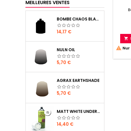
MEILLEURES VENTES
B
BOMBE CHAOS BLACK
Prix
14,17 €


Nur 
NULN OIL
Prix
5,70 €
AGRAX EARTHSHADE
Prix
5,70 €
MATT WHITE UNDERCOAT
Prix
14,40 €