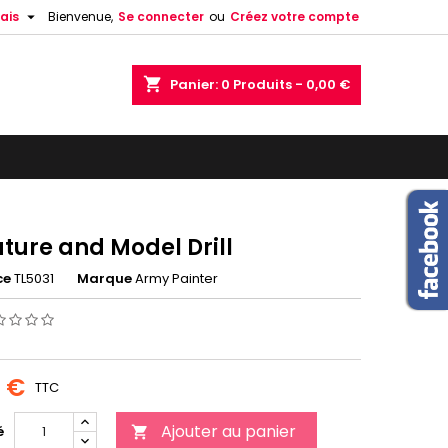

ais
Bienvenue,
Se connecter
ou
Créez votre compte
shopping_cart
Panier:
0
Produits - 0,00 €
ture and Model Drill
ce
TL5031
Marque
Army Painter
0 €
TTC
Ajouter au panier
é
