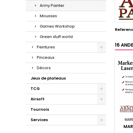
Army Painter
Mousses
Games Workshop
Referen
Green stuff world
16 ANDE
Peintures
Pinceaux
Décors
Jeux de plateaux
TCG
Airsoft
Tournois
Services
MAR
MAR