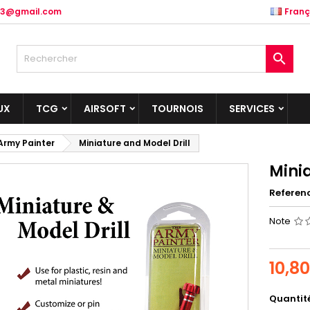
.83@gmail.com
Franç

UX
TCG
AIRSOFT
TOURNOIS
SERVICES
Army Painter
Miniature and Model Drill
Minia
Referen
Note
10,8
Quantit