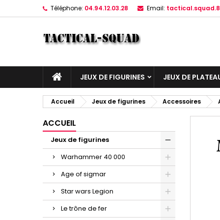
Téléphone:
04.94.12.03.28
Email:
tactical.squad
JEUX DE FIGURINES
JEUX DE PLATEA
Accueil
Jeux de figurines
Accessoires
ACCUEIL
Jeux de figurines
Warhammer 40 000
Age of sigmar
Star wars Legion
Le trône de fer