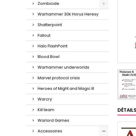
Zombicide
Warhammer 30k Horus Heresy
Shatterpoint
Fallout
Halo FlashPoint
Blood Bowl
Warhammer underworlds
Marvel protocol crisis
Heroes of Might and Magic III
Warcry
DÉTAIL
Kill team
Warlord Games
Accessoires