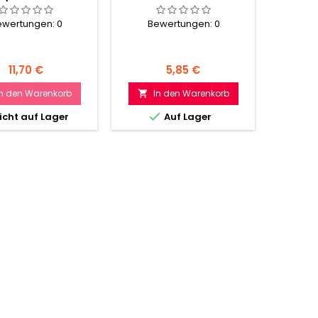
ewertungen:
0
Bewertungen:
0
Be
Preis
Preis
11,70 €
5,85 €
In den Warenkorb
In den Warenkorb
I



icht auf Lager
Auf Lager