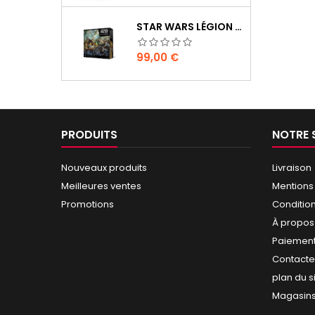
STAR WARS LÉGION : BOÎTE DE BASE CLONE WARS
Prix
99,00 €
PRODUITS
NOTRE 
Nouveaux produits
Livraison
Meilleures ventes
Mentions
Promotions
Conditio
À propos
Paiement
Contact
plan du s
Magasin