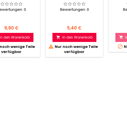
ewertungen:
0
Bewertungen:
0
B
Preis
Preis
9,90 €
5,40 €
In den Warenkorb
In den Warenkorb




noch wenige Teile
Nur noch wenige Teile
N
verfügbar
verfügbar