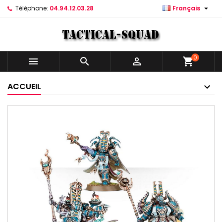

Téléphone:
04.94.12.03.28
Français
0



shopping_cart
ACCUEIL