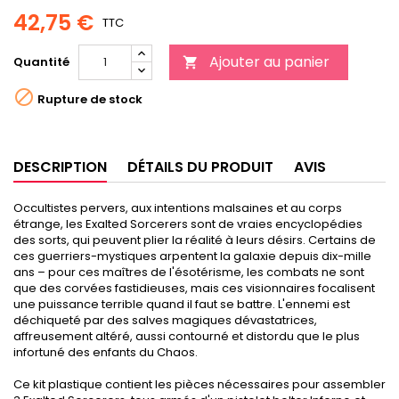
42,75 €
TTC
Ajouter au panier
Quantité


Rupture de stock
DESCRIPTION
DÉTAILS DU PRODUIT
AVIS
Occultistes pervers, aux intentions malsaines et au corps
étrange, les Exalted Sorcerers sont de vraies encyclopédies
des sorts, qui peuvent plier la réalité à leurs désirs. Certains de
ces guerriers-mystiques arpentent la galaxie depuis dix-mille
ans – pour ces maîtres de l'ésotérisme, les combats ne sont
que des corvées fastidieuses, mais ces visionnaires focalisent
une puissance terrible quand il faut se battre. L'ennemi est
déchiqueté par des salves magiques dévastatrices,
affreusement altéré, aussi contourné et distordu que le plus
infortuné des enfants du Chaos.
Ce kit plastique contient les pièces nécessaires pour assembler