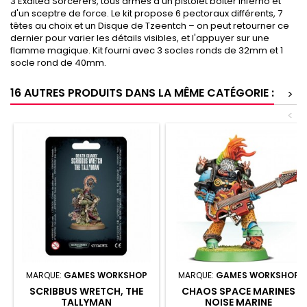
3 Exalted Sorcerers, tous armés d'un pistolet bolter Inferno et
d'un sceptre de force. Le kit propose 6 pectoraux différents, 7
têtes au choix et un Disque de Tzeentch – on peut retourner ce
dernier pour varier les détails visibles, et l'appuyer sur une
flamme magique. Kit fourni avec 3 socles ronds de 32mm et 1
socle rond de 40mm.
16 AUTRES PRODUITS DANS LA MÊME CATÉGORIE :
>
<
MARQUE:
GAMES WORKSHOP
MARQUE:
GAMES WORKSHOP
SCRIBBUS WRETCH, THE
CHAOS SPACE MARINES
TALLYMAN
NOISE MARINE