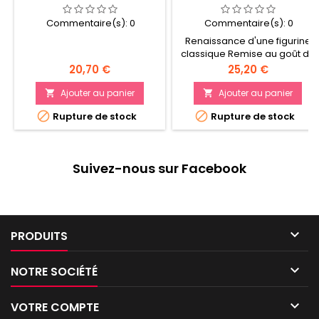
Commentaire(s):
0
Commentaire(s):
0
Renaissance d'une figurine
classique Remise au goût du
jour avec des détails
Prix
Prix
20,70 €
25,20 €
incroyables Avec fiche
technique et points de jeu
Ajouter au panier
Ajouter au panier


égal


Rupture de stock
Rupture de stock
Suivez-nous sur Facebook

PRODUITS

NOTRE SOCIÉTÉ

VOTRE COMPTE