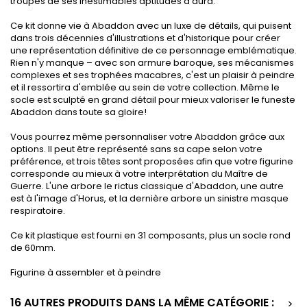
troupes de ses inestimables aptitudes d'aura.
Ce kit donne vie à Abaddon avec un luxe de détails, qui puisent
dans trois décennies d'illustrations et d'historique pour créer
une représentation définitive de ce personnage emblématique.
Rien n'y manque – avec son armure baroque, ses mécanismes
complexes et ses trophées macabres, c'est un plaisir à peindre
et il ressortira d'emblée au sein de votre collection. Même le
socle est sculpté en grand détail pour mieux valoriser le funeste
Abaddon dans toute sa gloire!
Vous pourrez même personnaliser votre Abaddon grâce aux
options. Il peut être représenté sans sa cape selon votre
préférence, et trois têtes sont proposées afin que votre figurine
corresponde au mieux à votre interprétation du Maître de
Guerre. L'une arbore le rictus classique d'Abaddon, une autre
est à l'image d'Horus, et la dernière arbore un sinistre masque
respiratoire.
Ce kit plastique est fourni en 31 composants, plus un socle rond
de 60mm.
Figurine à assembler et à peindre
16 AUTRES PRODUITS DANS LA MÊME CATÉGORIE :
>