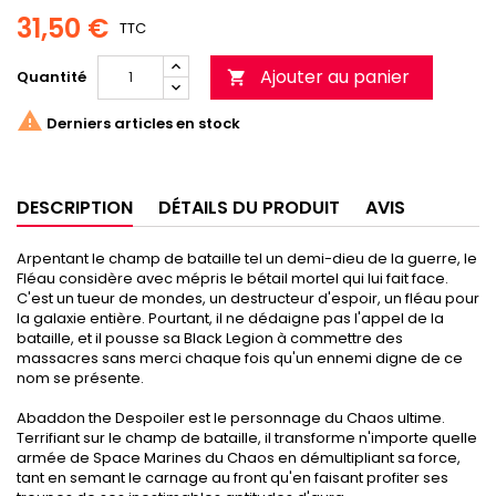
31,50 €
TTC
Ajouter au panier
Quantité


Derniers articles en stock
DESCRIPTION
DÉTAILS DU PRODUIT
AVIS
Arpentant le champ de bataille tel un demi-dieu de la guerre, le
Fléau considère avec mépris le bétail mortel qui lui fait face.
C'est un tueur de mondes, un destructeur d'espoir, un fléau pour
la galaxie entière. Pourtant, il ne dédaigne pas l'appel de la
bataille, et il pousse sa Black Legion à commettre des
massacres sans merci chaque fois qu'un ennemi digne de ce
nom se présente.
Abaddon the Despoiler est le personnage du Chaos ultime.
Terrifiant sur le champ de bataille, il transforme n'importe quelle
armée de Space Marines du Chaos en démultipliant sa force,
tant en semant le carnage au front qu'en faisant profiter ses