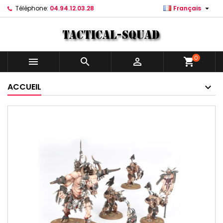

Téléphone:
04.94.12.03.28
Français
0



shopping_cart
ACCUEIL