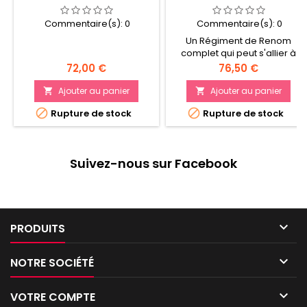
HARGAX
Commentaire(s):
0
Commentaire(s):
0
Un Régiment de Renom
complet qui peut s'allier à
certaines armées de la
Prix
Prix
72,00 €
76,50 €
Grande Alliance du Chaos Un
très bon moyen d'ajouter des
Ajouter au panier
Ajouter au panier


figurines à votre collection


Rupture de stock
Rupture de stock
d'Esclaves des Ténèbres et
de faire des économies par
rapport à un achat au détail
Contient trois figurines en
Suivez-nous sur Facebook
plastique Citadel, dont un
puissant Myrmidon Ogroïde

PRODUITS

NOTRE SOCIÉTÉ

VOTRE COMPTE