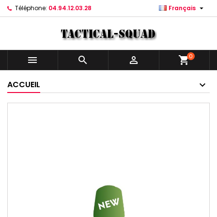

Téléphone:
04.94.12.03.28
Français
0



shopping_cart
ACCUEIL