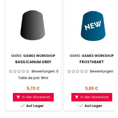
MARKE:
GAMES WORKSHOP
MARKE:
GAMES WORKSHOP
BASILICANUM GREY
FROSTHEART
Bewertungen:
0
Bewertungen:
0
Taille de pot: 18ml
Preis
Preis
5,70 €
5,65 €
In den Warenkorb
In den Warenkorb




Auf Lager
Auf Lager