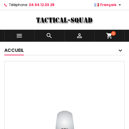

Téléphone:
04.94.12.03.28
Français
0



shopping_cart
ACCUEIL