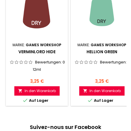
MARKE:
GAMES WORKSHOP
MARKE:
GAMES WORKSHOP
VERMINLORD HIDE
HELLION GREEN
Bewertungen:
0
Bewertungen:
0
12ml
Preis
Preis
3,25 €
3,25 €
In den Warenkorb
In den Warenkorb




Auf Lager
Auf Lager
Suivez-nous sur Facebook