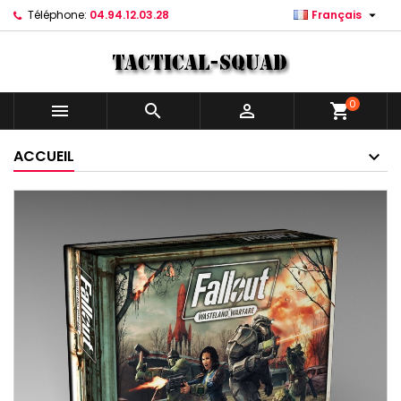

Téléphone:
04.94.12.03.28
Français
0



shopping_cart
ACCUEIL