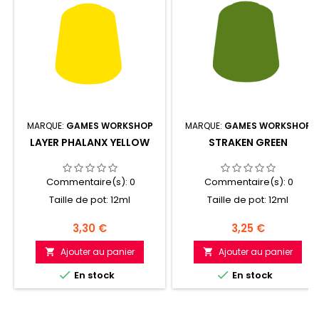
MARQUE:
GAMES WORKSHOP
MARQUE:
GAMES WORKSHOP
LAYER PHALANX YELLOW
STRAKEN GREEN
Commentaire(s):
0
Commentaire(s):
0
Taille de pot: 12ml
Taille de pot: 12ml
Prix
Prix
3,30 €
3,25 €
Ajouter au panier
Ajouter au panier




En stock
En stock