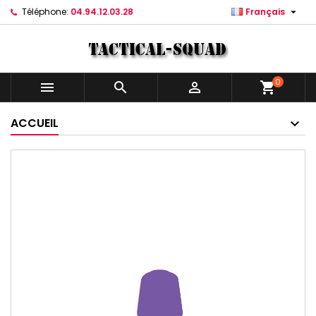

Téléphone:
04.94.12.03.28
Français
0



shopping_cart
ACCUEIL