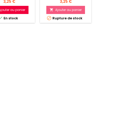
Prix
Prix
3,25 €
3,25 €
Ajouter au panier
Ajouter au panier
A




En stock
Rupture de stock