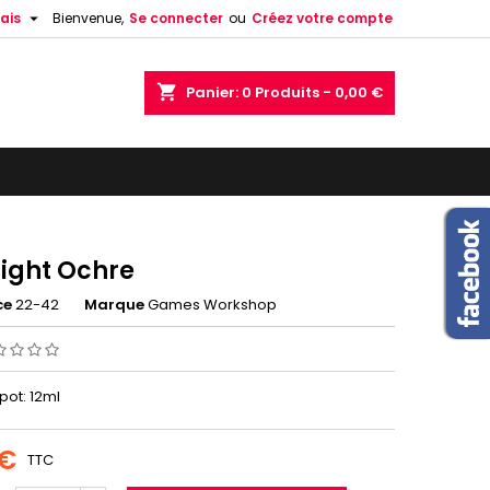

ais
Bienvenue,
Se connecter
ou
Créez votre compte
shopping_cart
Panier:
0
Produits - 0,00 €
Light Ochre
ce
22-42
Marque
Games Workshop
 pot: 12ml
 €
TTC