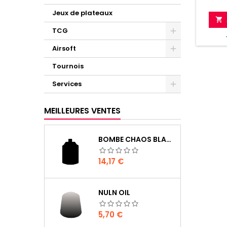
Jeux de plateaux

TCG
Airsoft
Tournois
Services
MEILLEURES VENTES
BOMBE CHAOS BLACK
Prix
14,17 €
NULN OIL
Prix
5,70 €