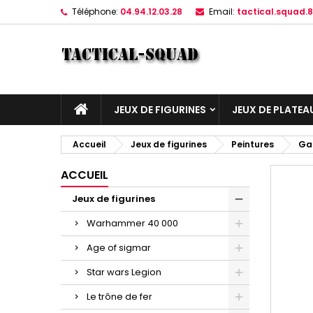
Téléphone:
04.94.12.03.28
Email:
tactical.squad
JEUX DE FIGURINES
JEUX DE PLATEA
Accueil
Jeux de figurines
Peintures
Ga
ACCUEIL
Jeux de figurines
Warhammer 40 000
Age of sigmar
Star wars Legion
Le trône de fer