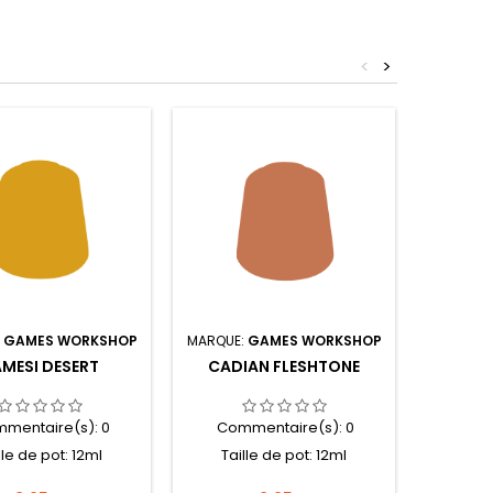
<
>
:
GAMES WORKSHOP
MARQUE:
GAMES WORKSHOP
MARQUE:
MESI DESERT
CADIAN FLESHTONE
LAYER K
mentaire(s):
0
Commentaire(s):
0
Com
lle de pot: 12ml
Taille de pot: 12ml
Tail