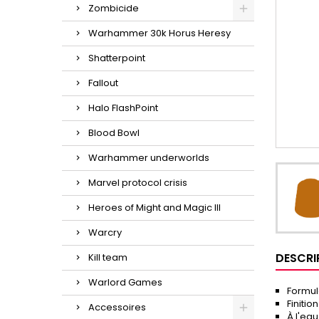
Zombicide
Warhammer 30k Horus Heresy
Shatterpoint
Fallout
Halo FlashPoint
Blood Bowl
Warhammer underworlds
Marvel protocol crisis
Heroes of Might and Magic III
Warcry
DESCRI
Kill team
Warlord Games
Formul
Finitio
Accessoires
À l'eau