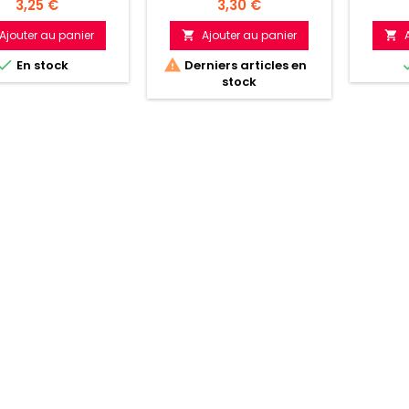
Prix
Prix
3,25 €
3,30 €
Ajouter au panier
Ajouter au panier




En stock
Derniers articles en
stock