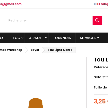
.83@gmail.com
Franç

UX
TCG
AIRSOFT
TOURNOIS
SERVICES
mes Workshop
Layer
Tau Light Ochre
Tau 
Referen
Note
Taille de
3,25