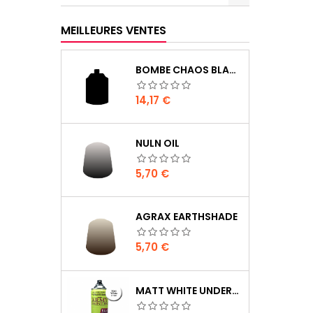
MEILLEURES VENTES
BOMBE CHAOS BLACK
Prix
14,17 €
NULN OIL
Prix
5,70 €
AGRAX EARTHSHADE
Prix
5,70 €
MATT WHITE UNDERCOAT