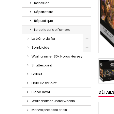
Rebellion
Séparatiste
République
Le collectif de l'ombre
Le trône de fer
Zombicide
Warhammer 30k Horus Heresy
Shatterpoint
Fallout
Halo FlashPoint
DÉTAIL
Blood Bowl
Warhammer underworlds
Marvel protocol crisis