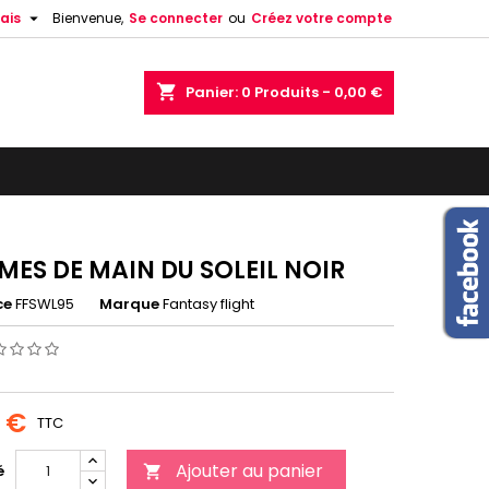

ais
Bienvenue,
Se connecter
ou
Créez votre compte
shopping_cart
Panier:
0
Produits - 0,00 €
ES DE MAIN DU SOLEIL NOIR
ce
FFSWL95
Marque
Fantasy flight
0 €
TTC
Ajouter au panier
é
