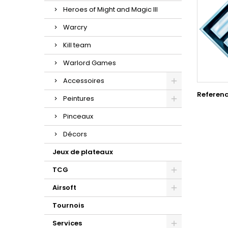
Heroes of Might and Magic III
Warcry
Kill team
Warlord Games
Accessoires
Referen
Peintures
Pinceaux
Décors
Jeux de plateaux
TCG
Airsoft
Tournois
Services