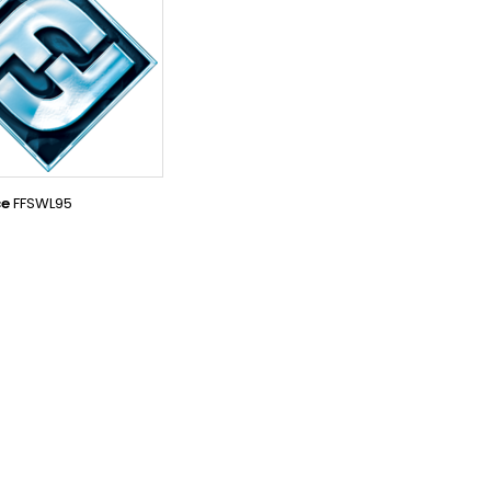
ce
FFSWL95