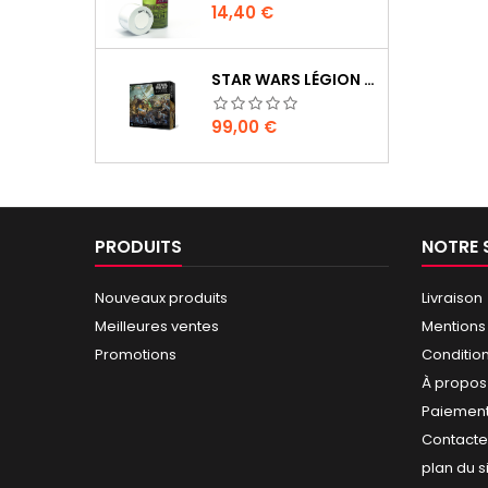
Prix
14,40 €
STAR WARS LÉGION : BOÎTE DE BASE CLONE WARS
Prix
99,00 €
PRODUITS
NOTRE 
Nouveaux produits
Livraison
Meilleures ventes
Mentions
Promotions
Conditio
À propos
Paiement
Contact
plan du s