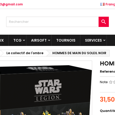
.83@gmail.com
Franç

UX
TCG
AIRSOFT
TOURNOIS
SERVICES
Le collectif de l'ombre
HOMMES DE MAIN DU SOLEIL NOIR
HOMM
Referen
Note
31,5
Quantit