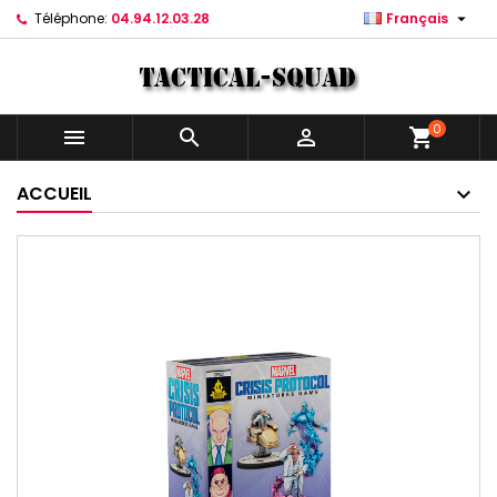

Téléphone:
04.94.12.03.28
Français
0



shopping_cart
ACCUEIL