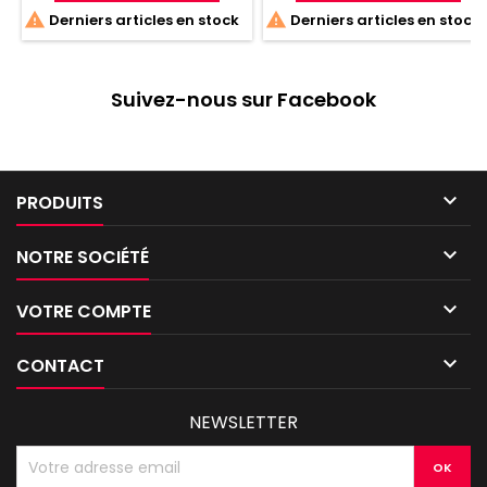
Stèles Astrales bénéficient
une nouvelle mode au 41e


Derniers articles en stock
Derniers articles en stock
aux Nécrons à proximité
Millénaire
Suivez-nous sur Facebook

PRODUITS

NOTRE SOCIÉTÉ

VOTRE COMPTE

CONTACT
NEWSLETTER