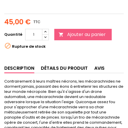
45,00 €
TTC
Ajouter au panier
Quantité


Rupture de stock
DESCRIPTION
DÉTAILS DU PRODUIT
AVIS
Contrairement à leurs maîtres nécrons, les mécarachnides ne
dorment jamais, passant des éons à entretenir les structures de
leur monde nécropole. Bien qu'il s'agisse d'un drone
automatisé, une mécarachnide devient un redoutable
adversaire lorsque la situation l'exige. Quiconque assez fou
pour s'approcher d'une mécarachnide verra sa chair
méticuleusement retirée de son squelette par tout une
panoplie d'outils et de pinces. lorsqu'un trio de mécarachnide
opère de concert, l'une d'entre elles prend le commandement,
canalisant les capacités de traitement des deux autres pour