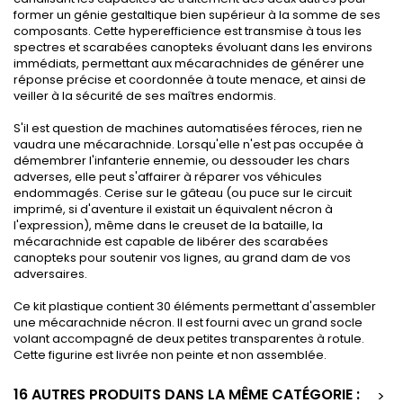
former un génie gestaltique bien supérieur à la somme de ses
composants. Cette hyperefficience est transmise à tous les
spectres et scarabées canopteks évoluant dans les environs
immédiats, permettant aux mécarachnides de générer une
réponse précise et coordonnée à toute menace, et ainsi de
veiller à la sécurité de ses maîtres endormis.
S'il est question de machines automatisées féroces, rien ne
vaudra une mécarachnide. Lorsqu'elle n'est pas occupée à
démembrer l'infanterie ennemie, ou dessouder les chars
adverses, elle peut s'affairer à réparer vos véhicules
endommagés. Cerise sur le gâteau (ou puce sur le circuit
imprimé, si d'aventure il existait un équivalent nécron à
l'expression), même dans le creuset de la bataille, la
mécarachnide est capable de libérer des scarabées
canopteks pour soutenir vos lignes, au grand dam de vos
adversaires.
Ce kit plastique contient 30 éléments permettant d'assembler
une mécarachnide nécron. Il est fourni avec un grand socle
volant accompagné de deux petites transparentes à rotule.
Cette figurine est livrée non peinte et non assemblée.
16 AUTRES PRODUITS DANS LA MÊME CATÉGORIE :
>