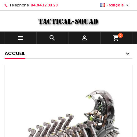

Téléphone:
04.94.12.03.28
Français
0



shopping_cart
ACCUEIL