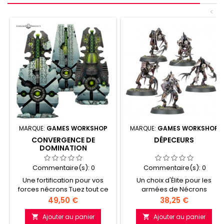
<
MARQUE:
GAMES WORKSHOP
MARQUE:
GAMES WORKSHOP
CONVERGENCE DE
DÉPECEURS
DOMINATION
Commentaire(s):
0
Commentaire(s):
0
Une fortification pour vos
Un choix d'Élite pour les
forces nécrons Tuez tout ce
armées de Nécrons
qui se présente avec vos
Déchiquetez les unités
Prix
Prix
49,50 €
38,25 €
abducteurs
ennemies avec ces
transdimensionnels Les
chasseurs déments Lancez
Ajouter au panier
Ajouter au panier

