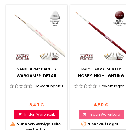
MARKE:
ARMY PAINTER
MARKE:
ARMY PAINTER
WARGAMER: DETAIL
HOBBY: HIGHLIGHTING
Bewertungen:
0
Bewertungen:
0
Preis
Preis
5,40 €
4,50 €
In den Warenkorb
In den Warenkorb




Nur noch wenige Teile
Nicht auf Lager
verfügbar