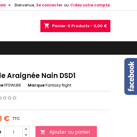

ais
Bienvenue,
Se connecter
ou
Créez votre compte
shopping_cart
Panier:
0
Produits - 0,00 €
de Araignée Nain DSD1
ce
FFSWL88
Marque
Fantasy flight
0 €
TTC
Ajouter au panier
é
