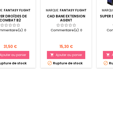
E:
FANTASY FLIGHT
MARQUE:
FANTASY FLIGHT
MARQU
ER DROÏDES DE
CAD BANE EXTENSION
SUPER 
COMBAT B2
AGENT
mmentaire(s):
0
Commentaire(s):
0
Com
Prix
Prix
31,50 €
15,30 €
Ajouter au panier
Ajouter au panier




pture de stock
Rupture de stock
Ru