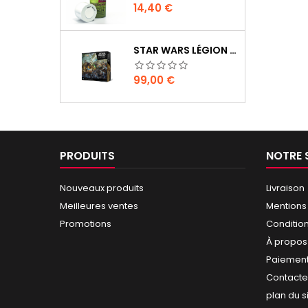
Prix
14,40 €
STAR WARS LÉGION : BOÎTE DE BASE CLONE WARS
Prix
99,00 €
PRODUITS
NOTRE 
Nouveaux produits
Livraison
Meilleures ventes
Mentions
Promotions
Conditio
À propos
Paiement
Contact
plan du s