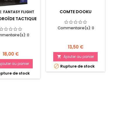
COMTE DOOKU
STAR 
E:
FANTASY FLIGHT
BOÎTE
DROÏDE TACTIQUE
Commentaire(s):
0
Com
mentaire(s):
0
Prix
13,50 €
Prix
18,00 €
Ajouter au panier
A


Ajouter au panier


Rupture de stock
Rup
pture de stock