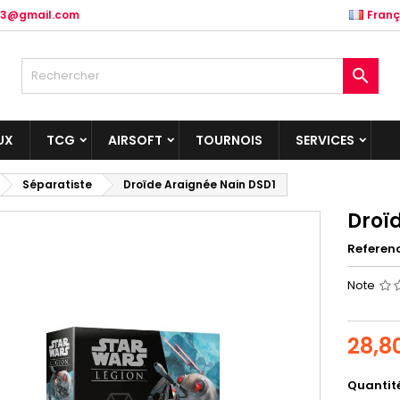
.83@gmail.com
Franç

UX
TCG
AIRSOFT
TOURNOIS
SERVICES
Séparatiste
Droïde Araignée Nain DSD1
Droï
Referen
Note
28,8
Quantit