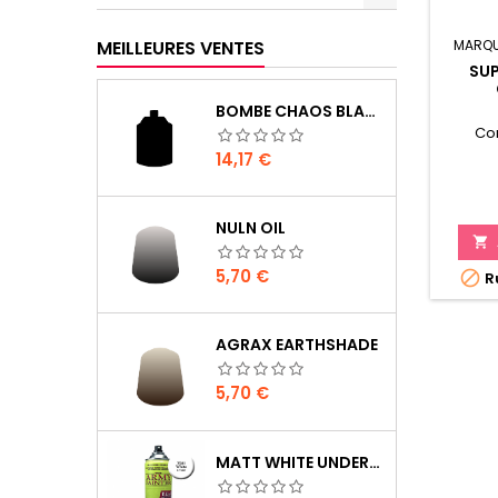
MEILLEURES VENTES
MARQU
SUP
BOMBE CHAOS BLACK
Co
Prix
14,17 €
NULN OIL

Prix
5,70 €

Ru
AGRAX EARTHSHADE
Prix
5,70 €
MATT WHITE UNDERCOAT