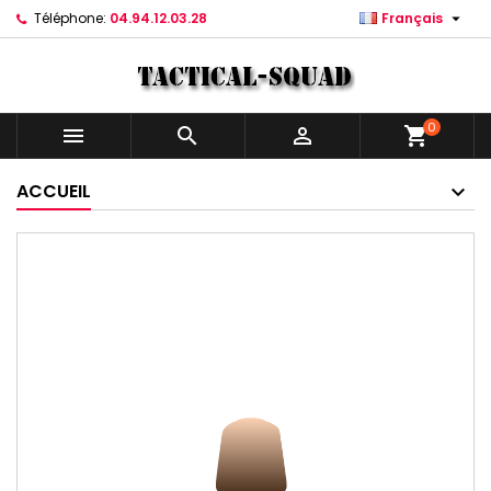

Téléphone:
04.94.12.03.28
Français
0



shopping_cart
ACCUEIL