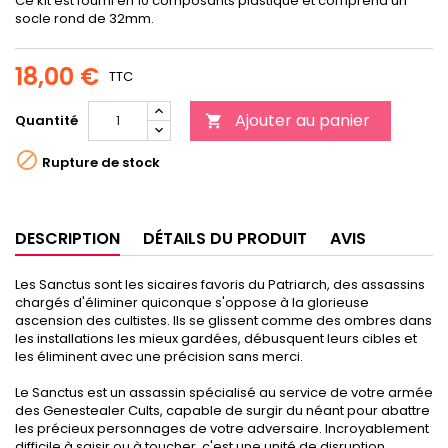
Ce kit est fourni en 10 composants plastique et comprend un
socle rond de 32mm.
18,00 €
TTC
Ajouter au panier
Quantité


Rupture de stock
DESCRIPTION
DÉTAILS DU PRODUIT
AVIS
Les Sanctus sont les sicaires favoris du Patriarch, des assassins
chargés d'éliminer quiconque s'oppose à la glorieuse
ascension des cultistes. Ils se glissent comme des ombres dans
les installations les mieux gardées, débusquent leurs cibles et
les éliminent avec une précision sans merci.
Le Sanctus est un assassin spécialisé au service de votre armée
des Genestealer Cults, capable de surgir du néant pour abattre
les précieux personnages de votre adversaire. Incroyablement
difficile à saisir ou à toucher, c'est une unité de disruption