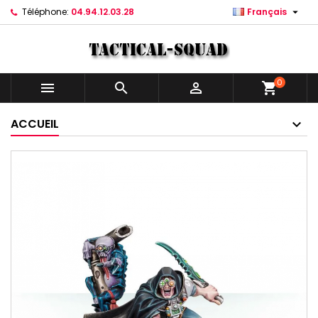

Téléphone:
04.94.12.03.28
Français
0



shopping_cart
ACCUEIL