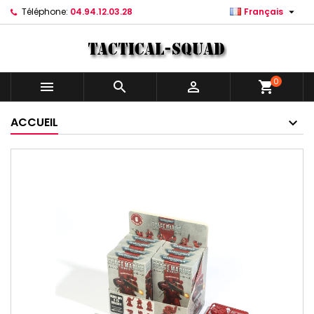

Téléphone:
04.94.12.03.28
Français
0



shopping_cart
ACCUEIL