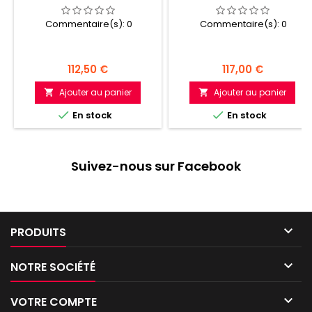
MARINES DU CHAOS
Commentaire(s):
0
Commentaire(s):
0
Prix
Prix
112,50 €
117,00 €
Ajouter au panier
Ajouter au panier




En stock
En stock
Suivez-nous sur Facebook

PRODUITS

NOTRE SOCIÉTÉ

VOTRE COMPTE