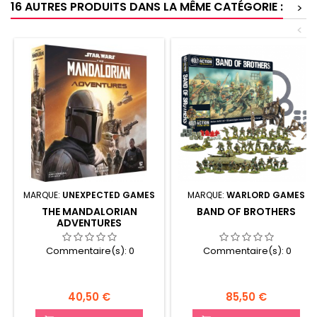
16 AUTRES PRODUITS DANS LA MÊME CATÉGORIE :
>
<
MARQUE:
UNEXPECTED GAMES
MARQUE:
WARLORD GAMES
THE MANDALORIAN
BAND OF BROTHERS
ADVENTURES
Commentaire(s):
0
Commentaire(s):
0
Prix
Prix
40,50 €
85,50 €