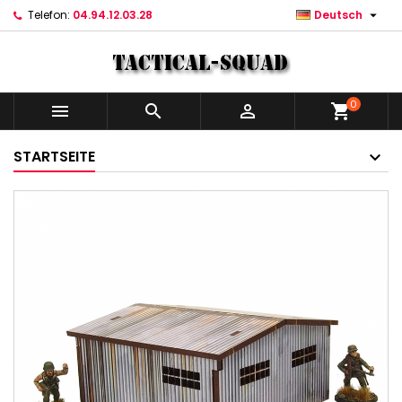

Telefon:
04.94.12.03.28
Deutsch
0



shopping_cart
STARTSEITE