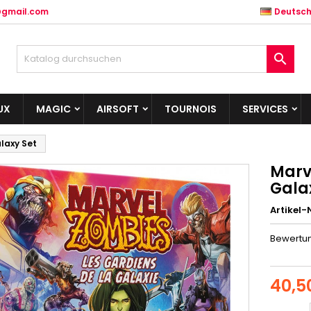
@gmail.com
Deutsc

UX
MAGIC
AIRSOFT
TOURNOIS
SERVICES
laxy Set
Marv
Gala
Artikel-N
Bewertu
40,5