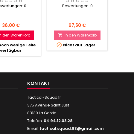
ewertungen:
0
Bewertungen:
0
Preis
Preis
36,00 €
67,50 €
I

In den Warenkorb
In den Warenkorb


noch wenige Teile
Nicht auf Lager
verfügbar
KONTAKT
Tactical-Squad.fr
375 Avenue Saint Just
83130 La Garde
Telefon:
04.94.12.03.28
Email:
tactical.squad.83@gmail.com