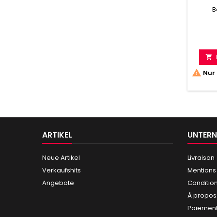
B


Nur 
ARTIKEL
UNTER
Neue Artikel
Livraison
Verkaufshits
Mentions
Angebote
Conditio
À propos
Paiement