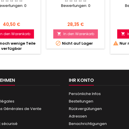
ewertungen:
0
Bewertungen:
0
B
Preis
Preis
40,50 €
28,35 €
In den Warenkorb
In den Warenkorb




noch wenige Teile
Nicht auf Lager
Nur 
verfügbar
NEHMEN
IHR KONTO
Persönliche Infos
 légales
Bestellungen
ns Générales de Vente
Rückvergütungen
Adressen
 sécurisé
Benachrichtigungen