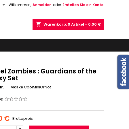

h
Willkommen,
Anmelden
oder
Erstellen Sie ein Konto
shopping_cart
Warenkorb:
0
Artikel - 0,00 €
el Zombies : Guardians of the
xy Set
r.
Marke
CoolMiniOrNot
ng
0 €
Bruttopreis