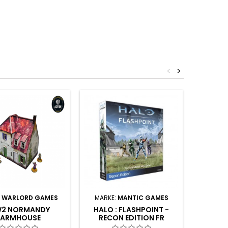
<
>
GG : SW
:
WARLORD GAMES
MARKE:
MANTIC GAMES
CRATE
2 NORMANDY
HALO : FLASHPOINT -
FARMHOUSE
RECON EDITION FR
Be