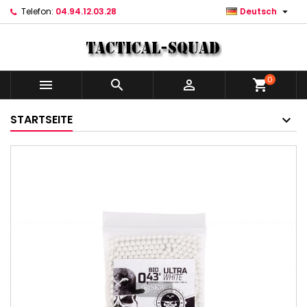

Telefon:
04.94.12.03.28
Deutsch
0



shopping_cart
STARTSEITE