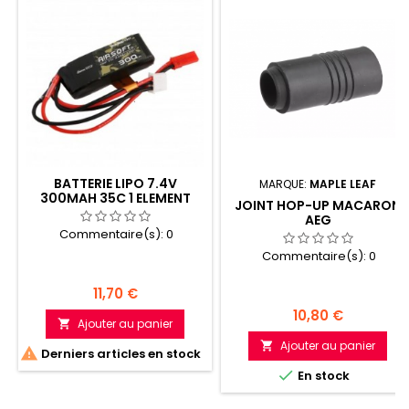
BATTERIE LIPO 7.4V
MARQUE:
MAPLE LEAF
300MAH 35C 1 ELEMENT
JOINT HOP-UP MACARON
JST-SYP PLUG GENSPOW
AEG
Commentaire(s):
0
Commentaire(s):
0
Prix
11,70 €
Prix
10,80 €
Ajouter au panier

Ajouter au panier


Derniers articles en stock

En stock